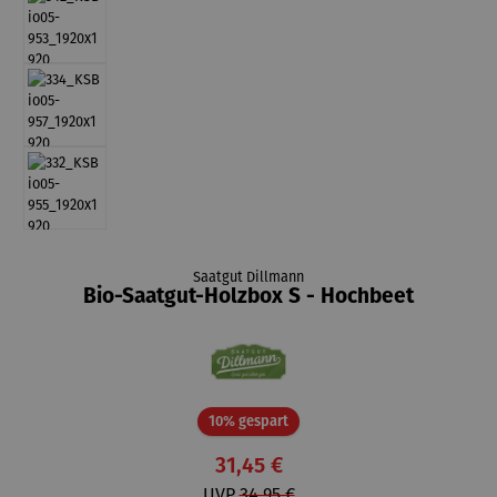
Saatgut Dillmann
Bio-Saatgut-Holzbox S - Hochbeet
Rabatt
10% gespart
31,45 €
UVP
34,95 €