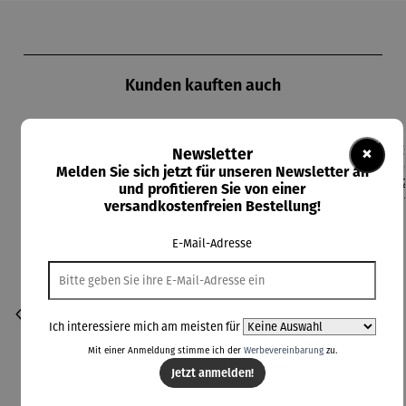
Produktgalerie überspringen
Kunden kauften auch
×
Newsletter
Rabatt
Rabatt
Rabatt
17% gespart
20% gespart
8% gespart
Melden Sie sich jetzt für unseren Newsletter an
und profitieren Sie von einer
versandkostenfreien Bestellung!
E-Mail-Adresse
Ich interessiere mich am meisten für
Mit einer Anmeldung stimme ich der
Werbevereinbarung
zu.
Jetzt anmelden!