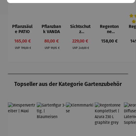
Pflanzsäul
Pflanzban
Sichtschut
Regenton
Reg
Durc
e PATIO
k VANDA
z
ne
Pflanzspal
Kompletts
Kom
Verkaufspreis:
Verkaufspreis:
Verkaufspreis:
Regulärer Preis:
Reg
165,00 €
80,00 €
229,00 €
158,00 €
14
ier aus
et | Milo
et 
Regulärer Preis:
Regulärer Preis:
Regulärer Preis:
Teakholz
230 L
2
UVP
199,00 €
UVP
99,95 €
UVP
249,00 €
mit
graphite
gr
Pflanzbeh
grey
g
älter –
Holmer
Produktgalerie überspringen
Topseller aus der Kategorie Gartenzubehör