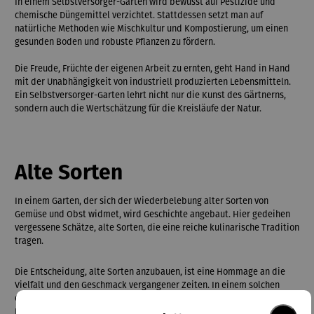
In einem Selbstversorger-Garten wird bewusst auf Pestizide und
chemische Düngemittel verzichtet. Stattdessen setzt man auf
natürliche Methoden wie Mischkultur und Kompostierung, um einen
gesunden Boden und robuste Pflanzen zu fördern.
Die Freude, Früchte der eigenen Arbeit zu ernten, geht Hand in Hand
mit der Unabhängigkeit von industriell produzierten Lebensmitteln.
Ein Selbstversorger-Garten lehrt nicht nur die Kunst des Gärtnerns,
sondern auch die Wertschätzung für die Kreisläufe der Natur.
Alte Sorten
In einem Garten, der sich der Wiederbelebung alter Sorten von
Gemüse und Obst widmet, wird Geschichte angebaut. Hier gedeihen
vergessene Schätze, alte Sorten, die eine reiche kulinarische Tradition
tragen.
Die Entscheidung, alte Sorten anzubauen, ist eine Hommage an die
Vielfalt und den Geschmack vergangener Zeiten. In einem solchen
Garten erleben Gärtner und Genießer eine zeitlose Verbindung zur
Natur. Von knorrigen Apfelsorten, Zwiebel und Rüben bis hin zu