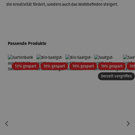
die Kreativität fördert, sondern auch das Wohlbefinden steigert.
Produktgalerie überspringen
Passende Produkte
Rabatt
Rabatt
Rabatt
Rabatt
13% gespart
10% gespart
10% gespart
10% gespart
10
Derzeit vergriffen