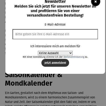
×
Newsletter
bunten Tomatensorten verleihen alte Pflanzensorten dem Garten nicht
Melden Sie sich jetzt für unseren Newsletter an
nur eine ästhetische Vielfalt, sondern auch eine geschmackliche Fülle.
und profitieren Sie von einer
Dieser Garten erinnert uns daran, dass die Vergangenheit nicht nur in
versandkostenfreien Bestellung!
Büchern, sondern auch in unseren Ernten lebendig ist – ein grünes
Archiv der Geschmackserinnerungen.
E-Mail-Adresse
Ein Selbstversorger-Garten ist mehr als nur eine Ansammlung von
Pflanzen – er ist eine Quelle nachhaltiger Unabhängigkeit. In einem
solchen Garten geht es darum, die Grundnahrungsmittel direkt vor
der eigenen Haustür anzubauen. Gemüsebeete, Obstbäume und
Ich interessiere mich am meisten für
Kräuter sind sorgfältig arrangiert, um nicht nur den Tisch zu decken,
sondern auch eine Verbindung zur Natur zu schaffen.
Mit einer Anmeldung stimme ich der
Werbevereinbarung
zu.
Jetzt anmelden!
Saisonkalender &
Mondkalender
Ein Garten, gestaltet nach dem Rhythmus von Saison- und
Mondkalendern, wird zu einem harmonischen Zusammenspiel von
Natur und Zeit. Der Saisonkalender gibt den Takt vor, indem er uns