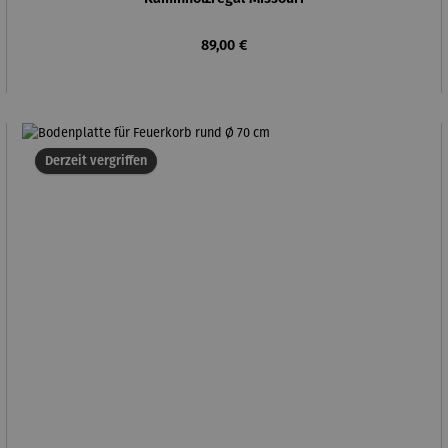
Regulärer Preis:
89,00 €
Derzeit vergriffen