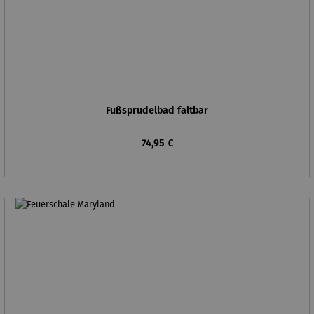
Fußsprudelbad faltbar
Regulärer Preis:
74,95 €