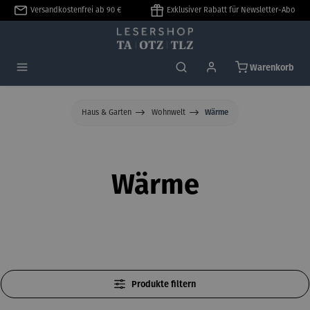
Versandkostenfrei ab 90 €
Exklusiver Rabatt für Newsletter-Abo
alt springen
Warenkorb
Haus & Garten
Wohnwelt
Wärme
Wärme
Produkte filtern