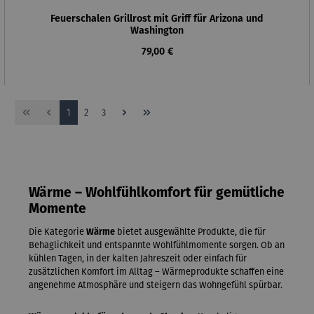
Feuerschalen Grillrost mit Griff für Arizona und
Washington
Regulärer Preis:
79,00 €
Seite
Seite
Seite
1
2
3
Wärme – Wohlfühlkomfort für gemütliche
Momente
Die Kategorie
Wärme
bietet ausgewählte Produkte, die für
Behaglichkeit und entspannte Wohlfühlmomente sorgen. Ob an
kühlen Tagen, in der kalten Jahreszeit oder einfach für
zusätzlichen Komfort im Alltag – Wärmeprodukte schaffen eine
angenehme Atmosphäre und steigern das Wohngefühl spürbar.