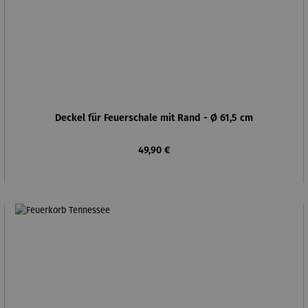
Deckel für Feuerschale mit Rand - Ø 61,5 cm
Regulärer Preis:
49,90 €