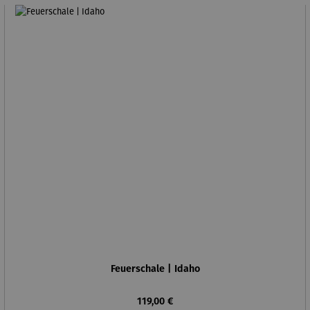
Feuerschale | Idaho
Regulärer Preis:
119,00 €