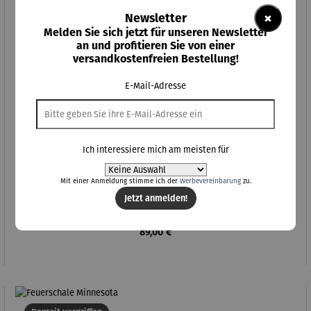
×
Newsletter
Melden Sie sich jetzt für unseren Newsletter
an und profitieren Sie von einer
versandkostenfreien Bestellung!
E-Mail-Adresse
Ich interessiere mich am meisten für
Mit einer Anmeldung stimme ich der
Werbevereinbarung
zu.
Jetzt anmelden!
Feuerschale Louisiana
Regulärer Preis:
89,00 €