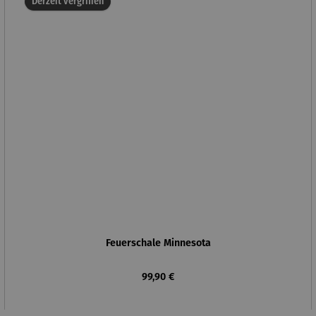
Derzeit vergriffen
Feuerschale Minnesota
Regulärer Preis:
99,90 €