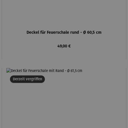
Deckel für Feuerschale rund - Ø 60,5 cm
Regulärer Preis:
49,00 €
Derzeit vergriffen