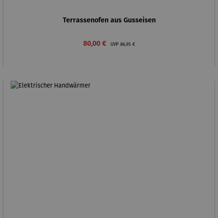
Terrassenofen aus Gusseisen
Verkaufspreis:
Regulärer Preis:
80,00 €
UVP
86,95 €