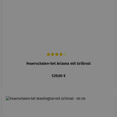
Durchschnittliche Bewertung von 4 von 5 Sternen
Feuerschalen-Set Arizona mit Grillrost
Regulärer Preis:
529,00 €