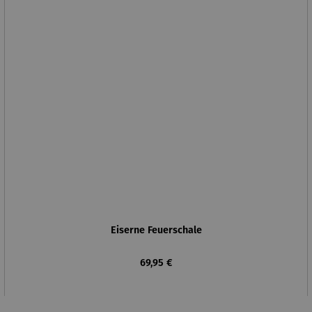
Eiserne Feuerschale
Regulärer Preis:
69,95 €