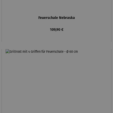
Feuerschale Nebraska
Regulärer Preis:
109,90 €