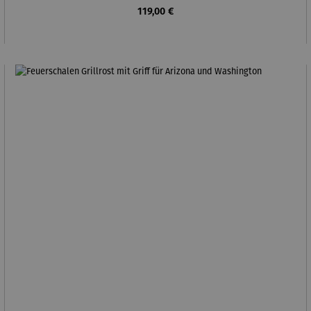
Regulärer Preis:
119,00 €