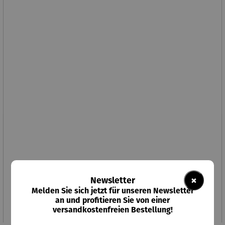
Cluedo - Die drei ??? Fragezeichen
×
Newsletter
Melden Sie sich jetzt für unseren Newsletter
Regulärer Preis:
39,95 €
an und profitieren Sie von einer
versandkostenfreien Bestellung!