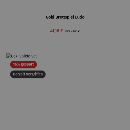
Goki Brettspiel Ludo
Verkaufspreis:
Regulärer Preis:
41,18 €
UVP
49,00 €
Rabatt
16% gespart
Derzeit vergriffen