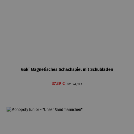
Goki Magnetisches Schachspiel mit Schubladen
Verkaufspreis:
Regulärer Preis:
37,39 €
UVP
44,50 €