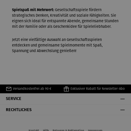
Spielspaß mit Mehrwert:
Gesellschaftsspiele fördern
strategisches Denken, Kreativität und soziale Fähigkeiten. Sie
eignen sich ideal für entspannte Abende, gemeinsame Stunden
mit der Familie oder als Geschenkidee für Spieleliebhaber.
Jetzt eine vielfältige Auswahl an Gesellschaftsspielen
entdecken und gemeinsame Spielmomente mit Spaß,
Spannung und Abwechslung genießen!
Versandkostenfrei ab 90 €
Exklusiver Rabatt für Newsletter-Abo
SERVICE
RECHTLICHES
Kontakt
Hilfe
Retouren & Reklamation
Impressum