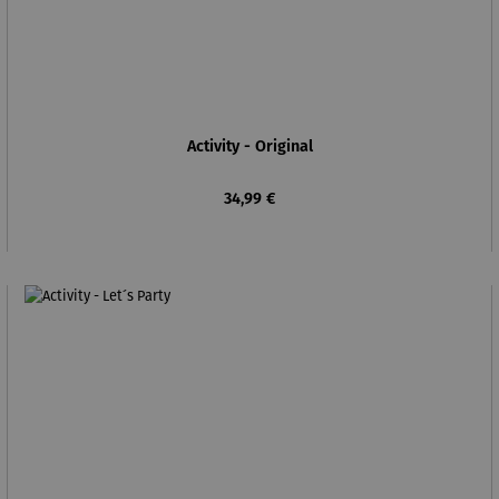
Activity - Original
Regulärer Preis:
34,99 €