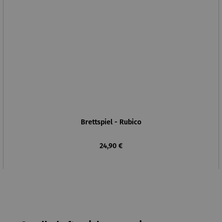
Brettspiel - Rubico
Regulärer Preis:
24,90 €