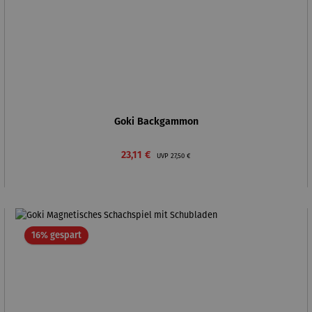
Goki Backgammon
Verkaufspreis:
Regulärer Preis:
23,11 €
UVP
27,50 €
Rabatt
16% gespart