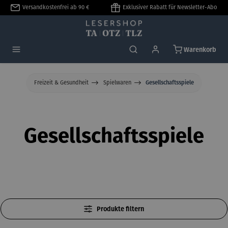
Versandkostenfrei ab 90 €
Exklusiver Rabatt für Newsletter-Abo
alt springen
Warenkorb
Freizeit & Gesundheit
Spielwaren
Gesellschaftsspiele
Gesellschaftsspiele
Produkte filtern