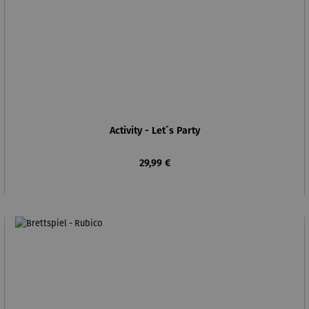
Activity - Let´s Party
Regulärer Preis:
29,99 €