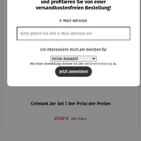
und profitieren Sie von einer
versandkostenfreien Bestellung!
E-Mail-Adresse
Ich interessiere mich am meisten für
Mit einer Anmeldung stimme ich der
Werbevereinbarung
zu.
Jetzt anmelden!
Crémant 2er Set | Der Prinz der Perlen
Verkaufspreis:
Regulärer Preis:
27,50 €
UVP
31,00 €