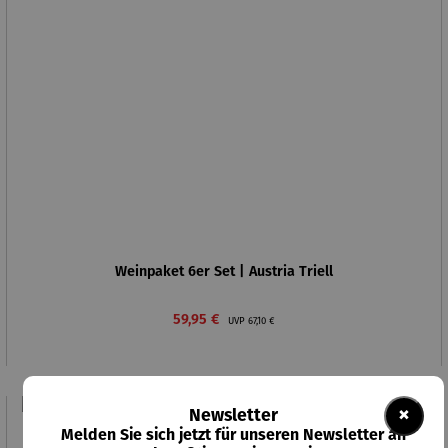
Weinpaket 6er Set | Austria Triell
Verkaufspreis:
Regulärer Preis:
59,95 €
UVP
67,10 €
×
Newsletter
Rabatt
11% gespart
Melden Sie sich jetzt für unseren Newsletter an