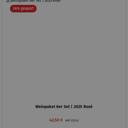
Rabatt
26% gespart
Weinpaket 6er Set | 2025 Rosé
Verkaufspreis:
Regulärer Preis:
42,50 €
UVP
57,70 €