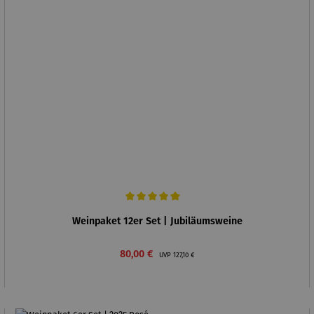
Durchschnittliche Bewertung von 5 von 5 Sternen
Weinpaket 12er Set | Jubiläumsweine
Verkaufspreis:
Regulärer Preis:
80,00 €
UVP
127,10 €