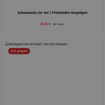
Schaumwein 2er Set | Prickelndes Vergnügen
Verkaufspreis:
Regulärer Preis:
21,20 €
UVP
23,60 €
Rabatt
32% gespart