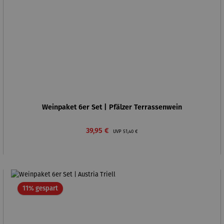
Weinpaket 6er Set | Pfälzer Terrassenwein
Verkaufspreis:
Regulärer Preis:
39,95 €
UVP
51,40 €
Rabatt
11% gespart