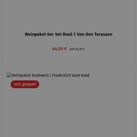
Weinpaket 6er Set Rosé | Von den Terassen
Verkaufspreis:
Regulärer Preis:
44,50 €
UVP
65,70 €
Rabatt
22% gespart