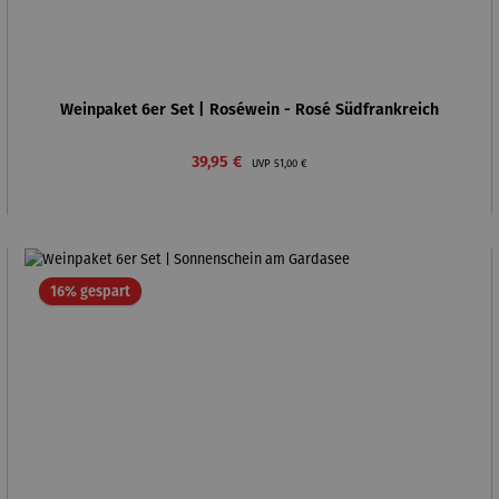
Weinpaket 6er Set | Roséwein - Rosé Südfrankreich
Verkaufspreis:
Regulärer Preis:
39,95 €
UVP
51,00 €
Rabatt
16% gespart