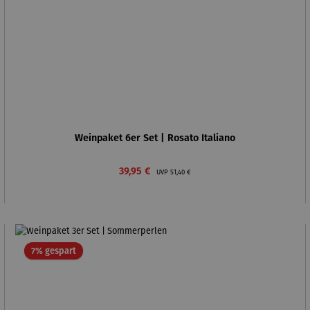
Weinpaket 6er Set | Rosato Italiano
Verkaufspreis:
Regulärer Preis:
39,95 €
UVP
51,40 €
Rabatt
7% gespart