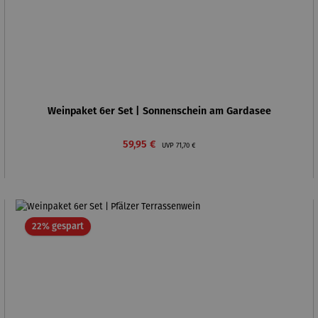
Weinpaket 6er Set | Sonnenschein am Gardasee
Verkaufspreis:
Regulärer Preis:
59,95 €
UVP
71,70 €
Rabatt
22% gespart