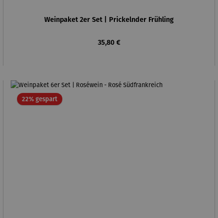
Weinpaket 2er Set | Prickelnder Frühling
Regulärer Preis:
35,80 €
Rabatt
22% gespart