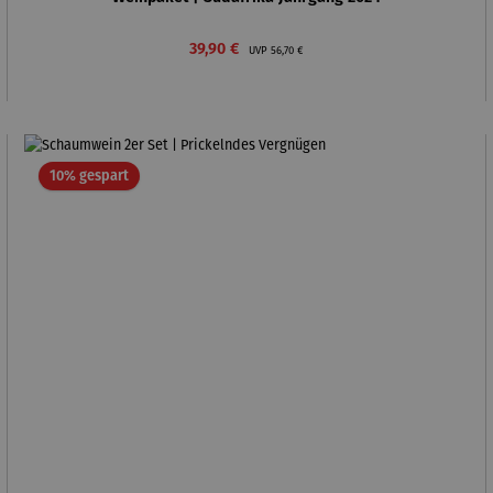
Verkaufspreis:
Regulärer Preis:
39,90 €
UVP
56,70 €
Rabatt
10% gespart