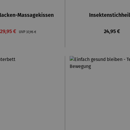
Nacken-Massagekissen
Insektenstichheil
Verkaufspreis:
Regulärer P
29,95 €
Regulärer Preis:
24,95 €
UVP
37,95 €