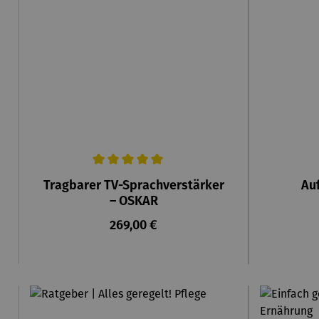
Durchschnittliche Bewertung von 5 von 5 Sternen
Tragbarer TV-Sprachverstärker
Auf
– OSKAR
Regulärer Preis:
269,00 €