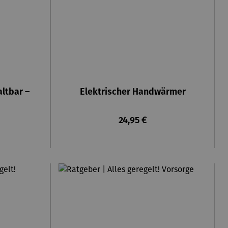
ltbar –
Elektrischer Handwärmer
reis:
Regulärer Preis:
24,95 €