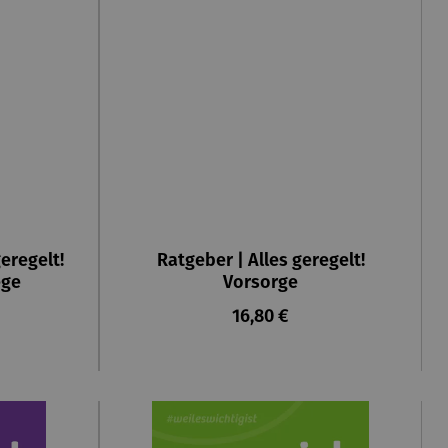
ng von 5 von 5 Sternen
geregelt!
Ratgeber | Alles geregelt!
ege
Vorsorge
reis:
Regulärer Preis:
16,80 €