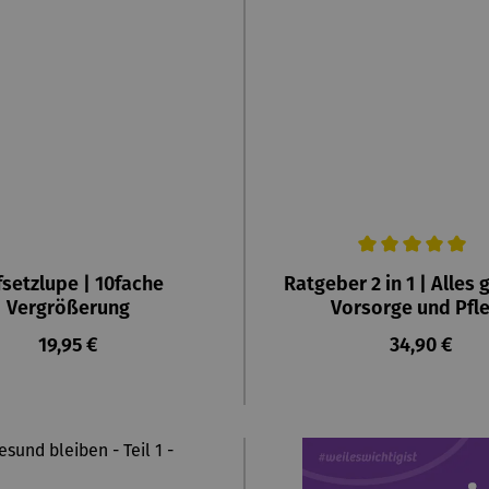
Durchschnittliche Bewertu
setzlupe | 10fache
Ratgeber 2 in 1 | Alles 
Vergrößerung
Vorsorge und Pfl
Regulärer Preis:
Regulärer P
19,95 €
34,90 €