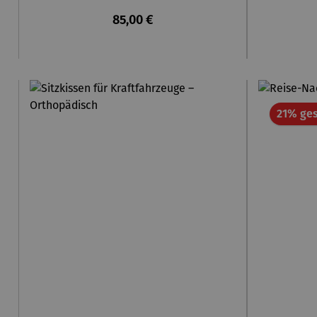
Regulärer Preis:
85,00 €
21% ges