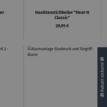
er
Insektenstichheiler "Heat-It
Classic"
reis:
Regulärer Preis:
29,95 €
🎁 Rabatt sichern! 🎁