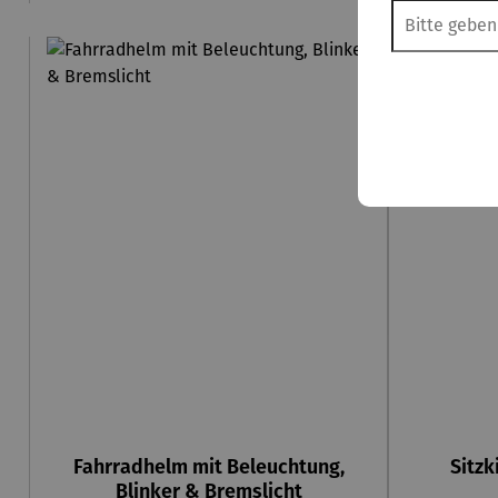
Fahrradhelm mit Beleuchtung,
Sitzk
Blinker & Bremslicht