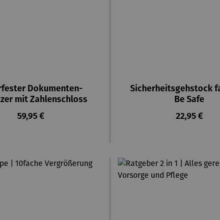
rfester Dokumenten-
Sicherheitsgehstock fa
zer mit Zahlenschloss
Be Safe
Regulärer Preis:
Regulärer P
59,95 €
22,95 €