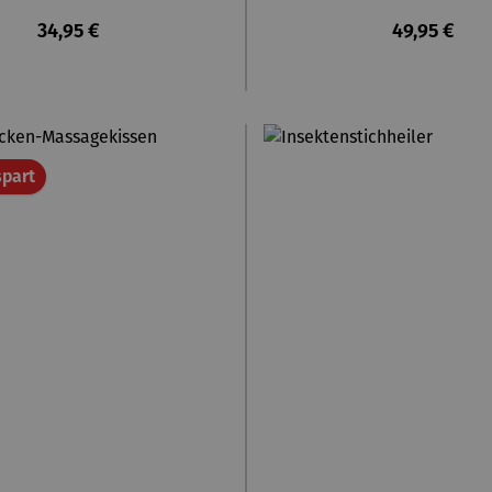
Regulärer Preis:
Regulärer P
34,95 €
49,95 €
Rabatt
part