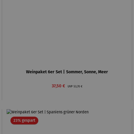
Weinpaket 6er Set | Sommer, Sonne, Meer
Verkaufspreis:
Regulärer Preis:
37,50 €
UVP
53,70 €
Rabatt
23% gespart