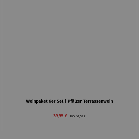
Weinpaket 6er Set | Pfälzer Terrassenwein
Verkaufspreis:
Regulärer Preis:
39,95 €
UVP
51,40 €