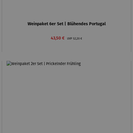
Weinpaket 6er Set | Blühendes Portugal
Verkaufspreis:
Regulärer Preis:
43,50 €
UVP
52,20 €