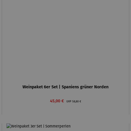
Weinpaket 6er Set | Spaniens grüner Norden
Verkaufspreis:
Regulärer Preis:
45,00 €
UVP
58,80 €