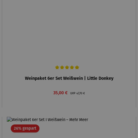
Durchschnittliche Bewertung von 5 von 5 Sternen
Weinpaket 6er Set Weißwein | Little Donkey
Verkaufspreis:
Regulärer Preis:
35,00 €
UVP
47,70 €
Rabatt
26% gespart