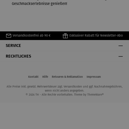
Geschmackserlebnisse genießen!
Versandkostenfrei ab 90 €
Exklusiver Rabatt für Newsletter-Abo
SERVICE
RECHTLICHES
Kontakt
Hilfe
Retouren & Reklamation
Impressum
Alle Preise inkl. gesetzl. Mehrwertsteuer zzgl.
Versandkosten
und ggf. Nachnahmegebühren,
wenn nicht anders angegeben.
© 2026 TH - Alle Rechte vorbehalten. Theme by
ThemeWare®