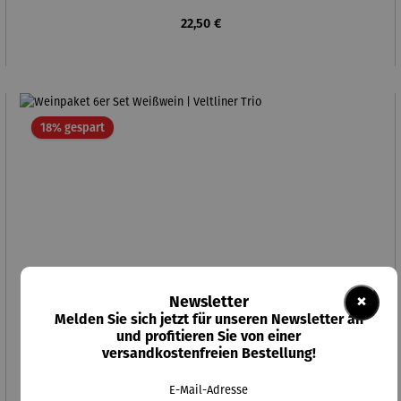
Regulärer Preis:
22,50 €
Rabatt
18% gespart
×
Newsletter
Melden Sie sich jetzt für unseren Newsletter an
und profitieren Sie von einer
versandkostenfreien Bestellung!
E-Mail-Adresse