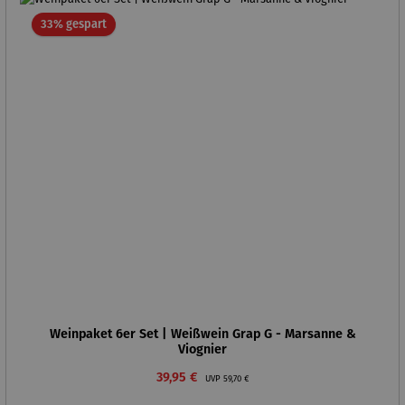
Rabatt
33% gespart
Weinpaket 6er Set | Weißwein Grap G - Marsanne &
Viognier
Verkaufspreis:
Regulärer Preis:
39,95 €
UVP
59,70 €