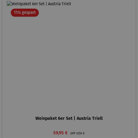
Rabatt
11% gespart
Weinpaket 6er Set | Austria Triell
Verkaufspreis:
Regulärer Preis:
59,95 €
UVP
67,10 €