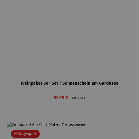
Weinpaket 6er Set | Sonnenschein am Gardasee
Verkaufspreis:
Regulärer Preis:
59,95 €
UVP
71,70 €
Rabatt
22% gespart