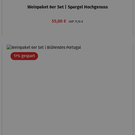
Weinpaket 6er Set | Spargel Hochgenuss
Verkaufspreis:
Regulärer Preis:
55,00 €
UVP
71,70 €
Rabatt
17% gespart