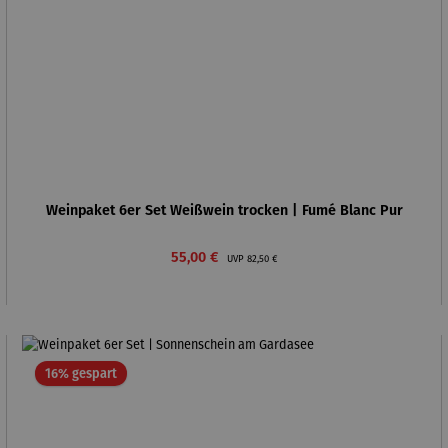
Weinpaket 6er Set Weißwein trocken | Fumé Blanc Pur
Verkaufspreis:
Regulärer Preis:
55,00 €
UVP
82,50 €
Rabatt
16% gespart