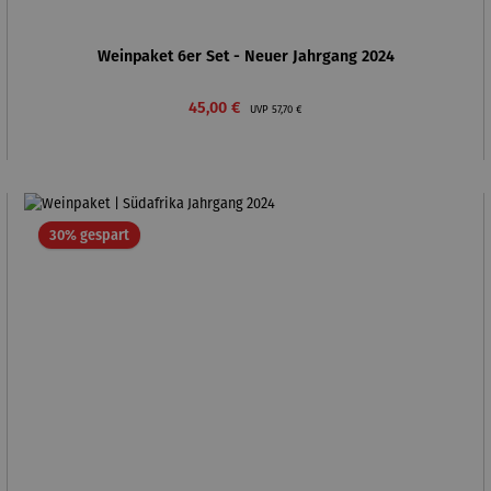
Weinpaket 6er Set - Neuer Jahrgang 2024
Verkaufspreis:
Regulärer Preis:
45,00 €
UVP
57,70 €
Rabatt
30% gespart