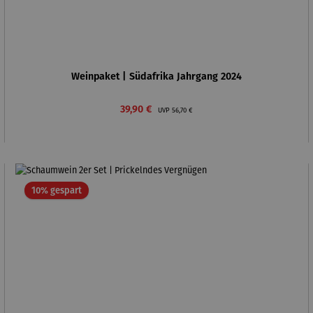
Weinpaket | Südafrika Jahrgang 2024
Verkaufspreis:
Regulärer Preis:
39,90 €
UVP
56,70 €
Rabatt
10% gespart