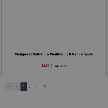
Weinpaket Rotwein & Weißwein | Il Menu Grande
Verkaufspreis:
Regulärer Preis:
38,97 €
UVP
43,30 €
Seite
Seite
1
2