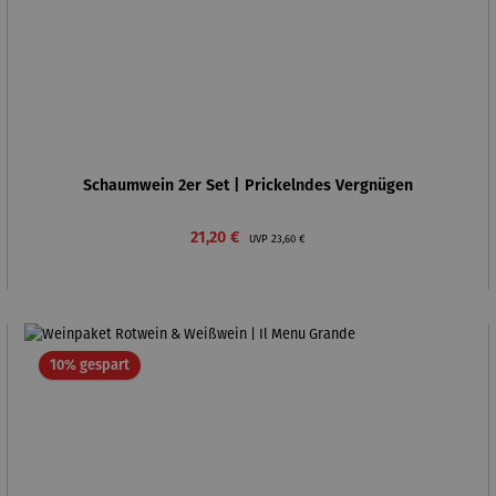
Schaumwein 2er Set | Prickelndes Vergnügen
Verkaufspreis:
Regulärer Preis:
21,20 €
UVP
23,60 €
Rabatt
10% gespart