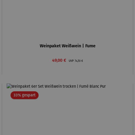
Weinpaket Weißwein | Fume
Verkaufspreis:
Regulärer Preis:
49,00 €
UVP
74,10 €
Rabatt
33% gespart