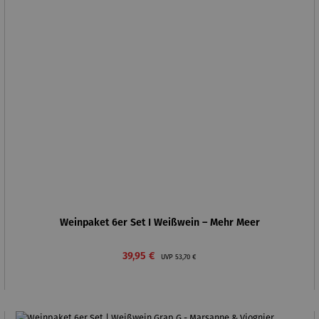
Weinpaket 6er Set I Weißwein – Mehr Meer
Verkaufspreis:
Regulärer Preis:
39,95 €
UVP
53,70 €