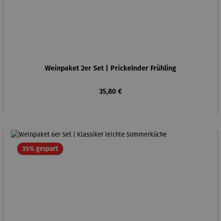
Weinpaket 2er Set | Prickelnder Frühling
Regulärer Preis:
35,80 €
Rabatt
35% gespart