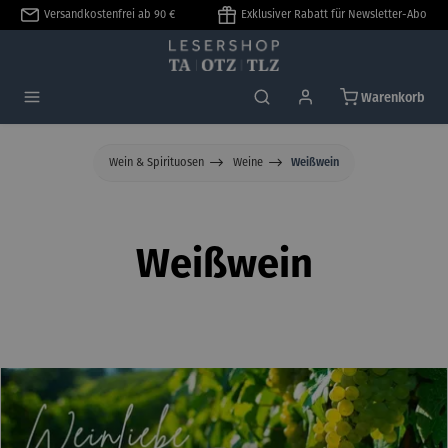
Versandkostenfrei ab 90 €
Exklusiver Rabatt für Newsletter-Abo
alt springen
Warenkorb
Wein & Spirituosen
Weine
Weißwein
Weißwein