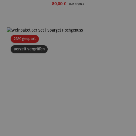
Verkaufspreis:
Regulärer Preis:
80,00 €
UVP
127,10 €
Rabatt
23% gespart
Derzeit vergriffen