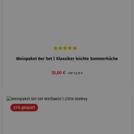
Durchschnittliche Bewertung von 5 von 5 Sternen
Weinpaket 6er Set | Klassiker leichte Sommerküche
Verkaufspreis:
Regulärer Preis:
35,00 €
UVP
53,70 €
Rabatt
27% gespart