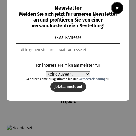
×
Newsletter
Melden Sie sich jetzt für unseren Newsletter
an und profitieren Sie von einer
versandkostenfreien Bestellung!
E-Mail-Adresse
Ich interessiere mich am meisten für
Mit einer Anmeldung stimme ich der
Werbevereinbarung
zu.
Jetzt anmelden!
Tiny House Hygge
Regulärer Preis:
119,00 €