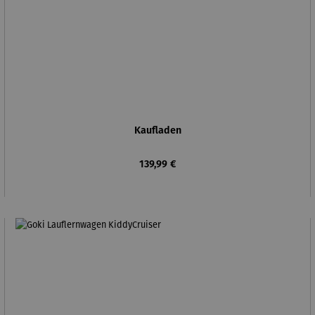
Kaufladen
Regulärer Preis:
139,99 €