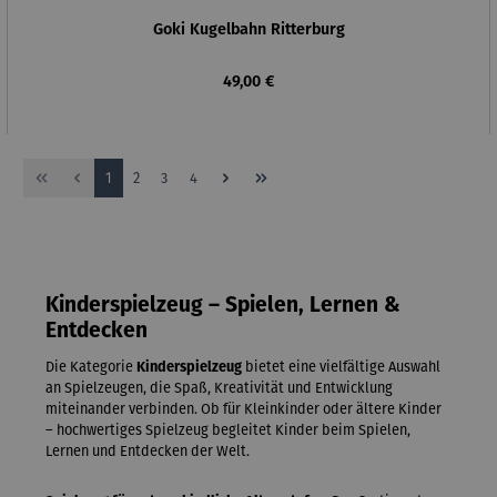
Goki Kugelbahn Ritterburg
Regulärer Preis:
49,00 €
Seite
Seite
Seite
Seite
1
2
3
4
Kinderspielzeug – Spielen, Lernen &
Entdecken
Die Kategorie
Kinderspielzeug
bietet eine vielfältige Auswahl
an Spielzeugen, die Spaß, Kreativität und Entwicklung
miteinander verbinden. Ob für Kleinkinder oder ältere Kinder
– hochwertiges Spielzeug begleitet Kinder beim Spielen,
Lernen und Entdecken der Welt.