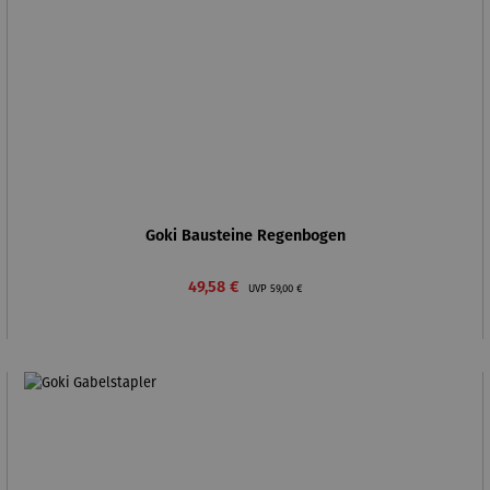
Goki Bausteine Regenbogen
Verkaufspreis:
Regulärer Preis:
49,58 €
UVP
59,00 €