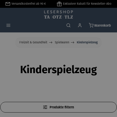
Versandkostenfrei ab 90 €
Exklusiver Rabatt für Newsletter-Abo
alt springen
Warenkorb
Freizeit & Gesundheit
Spielwaren
Kinderspielzeug
Kinderspielzeug
Produkte filtern