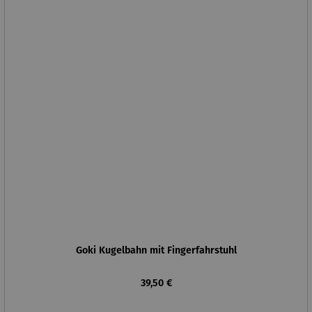
Goki Kugelbahn mit Fingerfahrstuhl
Regulärer Preis:
39,50 €