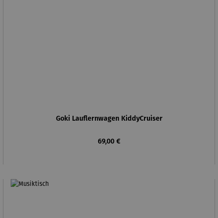
Goki Lauflernwagen KiddyCruiser
Regulärer Preis:
69,00 €