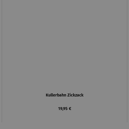
Kullerbahn Zickzack
Regulärer Preis:
19,95 €