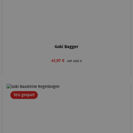
Goki Bagger
Verkaufspreis:
Regulärer Preis:
41,97 €
UVP
49,95 €
Rabatt
16% gespart