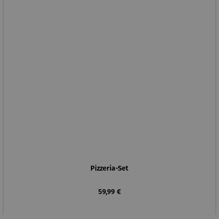
Pizzeria-Set
Regulärer Preis:
59,99 €