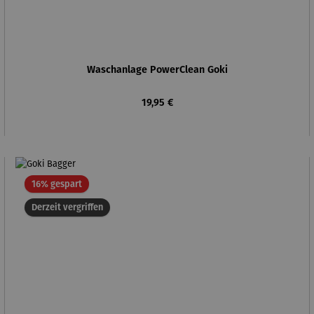
Waschanlage PowerClean Goki
Regulärer Preis:
19,95 €
Rabatt
16% gespart
Derzeit vergriffen