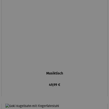
Musiktisch
Regulärer Preis:
49,99 €