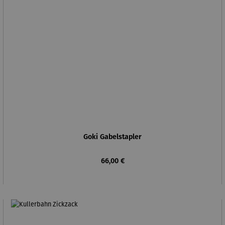
Goki Gabelstapler
Regulärer Preis:
66,00 €