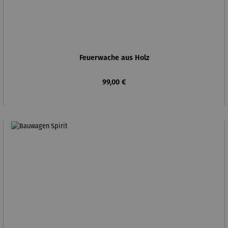
Feuerwache aus Holz
Regulärer Preis:
99,00 €