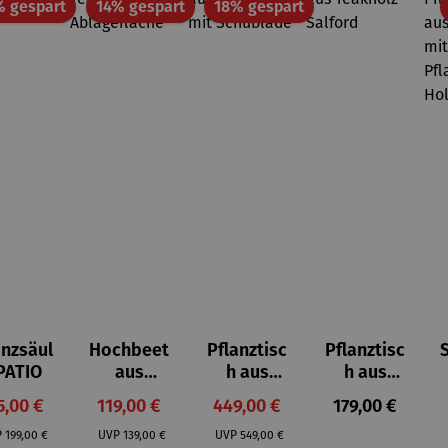
Rabatt
Rabatt
Rabatt
% gespart
14% gespart
18% gespart
anzsäul
Hochbeet
Pflanztisc
Pflanztisc
PATIO
aus
h aus
h aus
Teakholz
Teakholz
Teakholz –
rkaufspreis:
Verkaufspreis:
Verkaufspreis:
Regulärer Prei
5,00 €
119,00 €
449,00 €
179,00 €
mit
mit
Salford
Regulärer Preis:
Regulärer Preis:
Regulärer Preis:
Ablageflä
Schublade
P
199,00 €
UVP
139,00 €
UVP
549,00 €