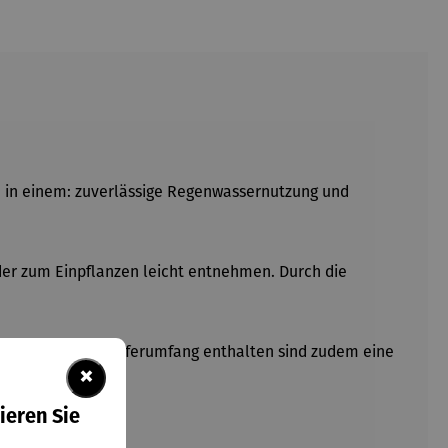
n in einem: zuverlässige Regenwassernutzung und
 oder zum Einpflanzen leicht entnehmen. Durch die
 langlebig. Im Lieferumfang enthalten sind zudem eine
×
ieren Sie