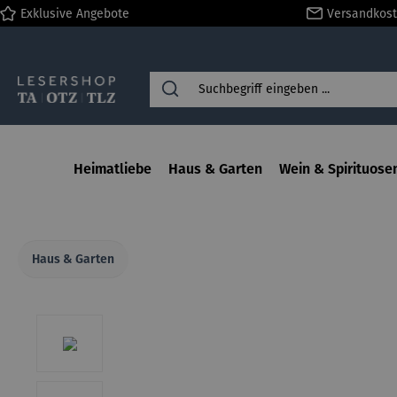
Exklusive Angebote
Versandkost
springen
Zur Hauptnavigation springen
Heimatliebe
Haus & Garten
Wein & Spirituose
Haus & Garten
Bildergalerie überspringen