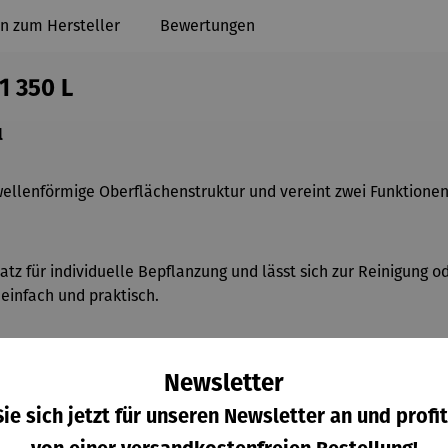
n zum Hersteller
Bewertungen
1 350 L
l
wellenf
örmige Oberflächenstruktur und vereint zwei Funktione
Platz für individuelle Bepflanzung und lässt sich zur Reinigung
infach und praktisch.
 gelingt der Anschluss von Zubehör besonders komfortabel und
Newsletter
ie sich jetzt für unseren Newsletter an und profit