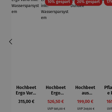
Rabatt
Rabatt
10% gespart
20% gespart
17
Hochbeet
Hochbeet
Hochbeet
Pfl
Ergo Vario
Ergo
aus
e 
inkl.
Quadro
Teakholz –
Regulärer Preis:
Verkaufspreis:
Verkaufspreis:
Ve
315,00 €
526,50 €
199,00 €
16
Wassersp
inkl.
Dundee
Regulärer Preis:
Regulärer Preis:
arsystem
Wassersp
UVP
585,00 €
UVP
249,00 €
UV