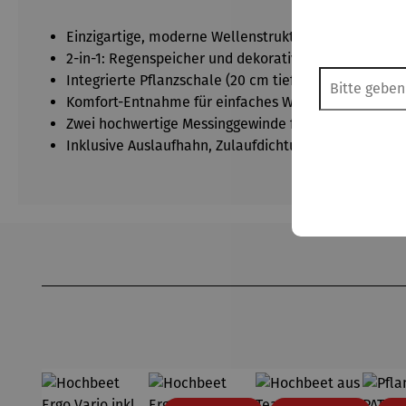
Einzigartige, moderne Wellenstruktur
2-in-1: Regenspeicher und dekoratives Garteneleme
Integrierte Pflanzschale (20 cm tief)
– entnehmbar z
Komfort-Entnahme f
ür einfaches Wasserzapfen
Zwei hochwertige Messinggewinde für langlebige An
Inklusive Auslaufhahn, Zulaufdichtung DN 19/32 und 
Produktgalerie überspringen