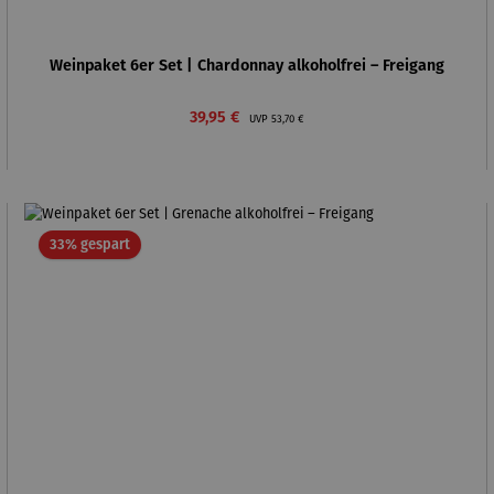
Weinpaket 6er Set | Chardonnay alkoholfrei – Freigang
Verkaufspreis:
Regulärer Preis:
39,95 €
UVP
53,70 €
Rabatt
33% gespart