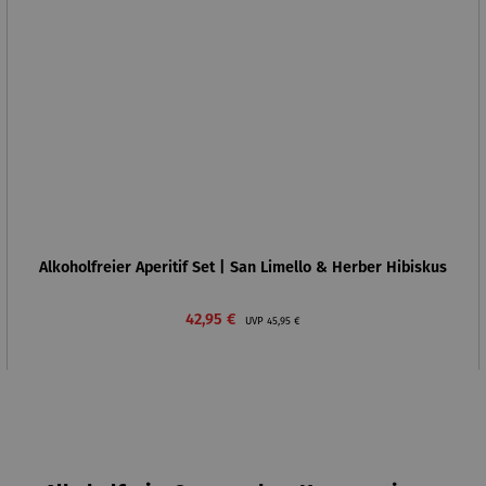
Alkoholfreier Aperitif Set | San Limello & Herber Hibiskus
Verkaufspreis:
Regulärer Preis:
42,95 €
UVP
45,95 €