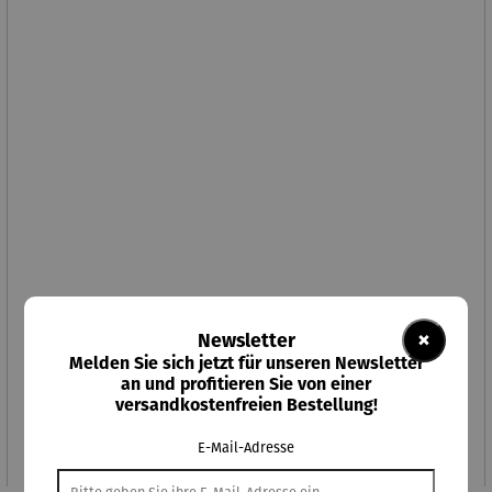
×
Newsletter
Melden Sie sich jetzt für unseren Newsletter
an und profitieren Sie von einer
Alkoholfreier Aperitif | Hibiskus Spritz
versandkostenfreien Bestellung!
Regulärer Preis:
14,95 €
E-Mail-Adresse