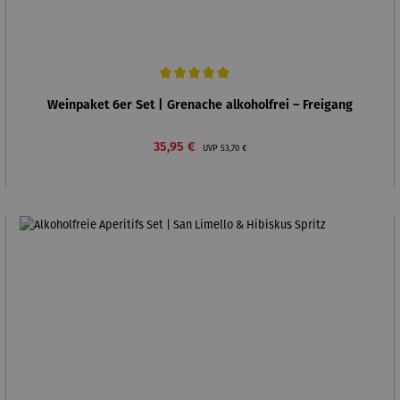
Durchschnittliche Bewertung von 5 von 5 Sternen
Weinpaket 6er Set | Grenache alkoholfrei – Freigang
Verkaufspreis:
Regulärer Preis:
35,95 €
UVP
53,70 €