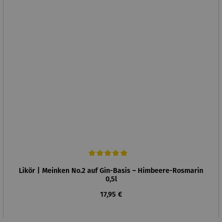
Durchschnittliche Bewertung von 5 von 5 Sternen
Likör | Meinken No.2 auf Gin-Basis – Himbeere-Rosmarin
0,5l
Regulärer Preis:
17,95 €