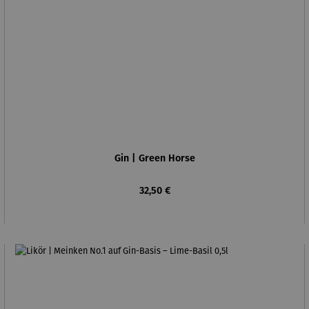
Gin | Green Horse
Regulärer Preis:
32,50 €