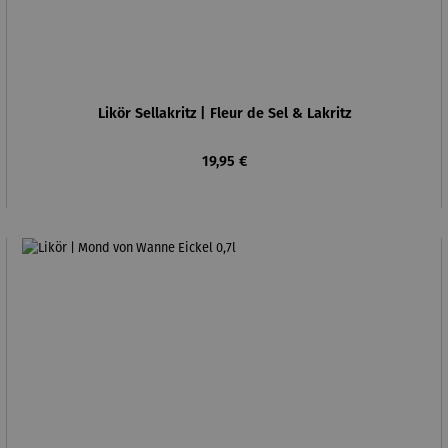
Likör Sellakritz | Fleur de Sel & Lakritz
Regulärer Preis:
19,95 €