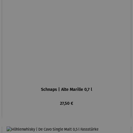
Schnaps | Alte Marille 0,7 l
Regulärer Preis:
27,50 €