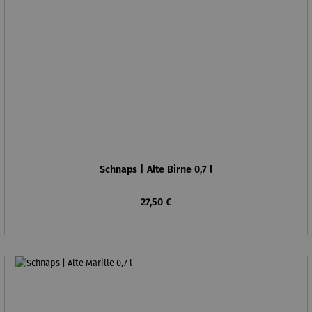
Schnaps | Alte Birne 0,7 l
Regulärer Preis:
27,50 €