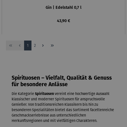
Gin | Edelstahl 0,7 l
Regulärer Preis:
43,90 €
Seite
Seite
1
2
Spirituosen – Vielfalt, Qualität & Genuss
für besondere Anlässe
Die Kategorie
Spirituosen
vereint eine hochwertige Auswahl
klassischer und moderner Spirituosen für anspruchsvolle
Genießer. Von traditionsreichen Klassikern bis hin zu
besonderen Spezialitäten bietet das Sortiment facettenreiche
Geschmackserlebnisse aus unterschiedlichen
Herkunftsregionen und mit vielfältigen Charakteren.