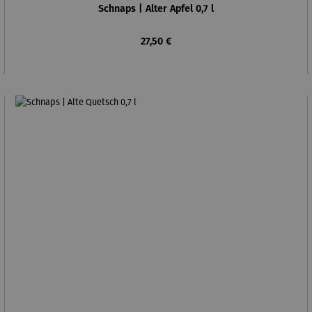
Schnaps | Alter Apfel 0,7 l
Regulärer Preis:
27,50 €