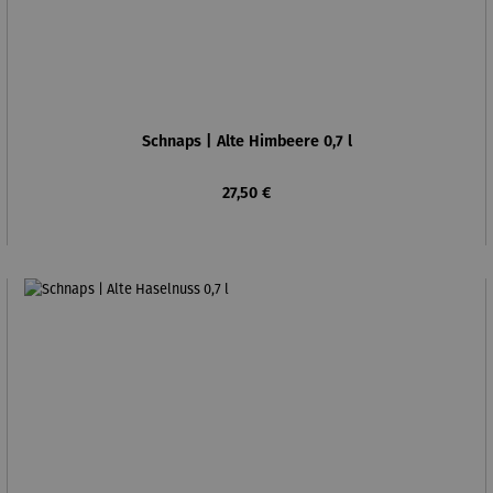
Schnaps | Alte Himbeere 0,7 l
Regulärer Preis:
27,50 €