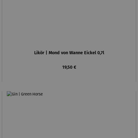
Likör | Mond von Wanne Eickel 0,7l
Regulärer Preis:
19,50 €