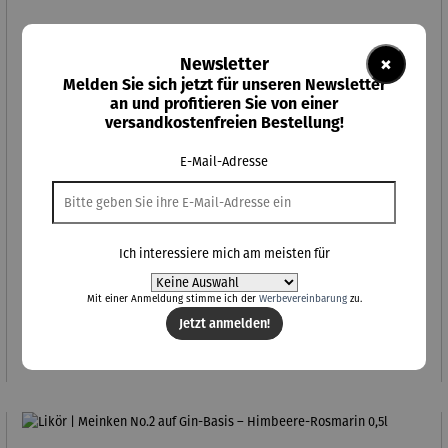
×
Newsletter
Melden Sie sich jetzt für unseren Newsletter
an und profitieren Sie von einer
versandkostenfreien Bestellung!
E-Mail-Adresse
Ich interessiere mich am meisten für
Likör | Meinken No.1 auf Gin-Basis – Lime-Basil 0,5l
Mit einer Anmeldung stimme ich der
Werbevereinbarung
zu.
Jetzt anmelden!
Regulärer Preis:
16,00 €