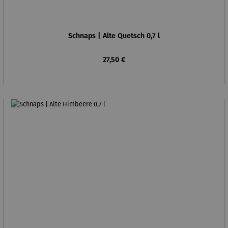
Schnaps | Alte Quetsch 0,7 l
Regulärer Preis:
27,50 €