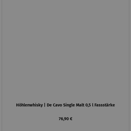
Höhlenwhisky | De Cavo Single Malt 0,5 l Fassstärke
Regulärer Preis:
76,90 €