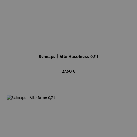
Schnaps | Alte Haselnuss 0,7 l
Regulärer Preis:
27,50 €