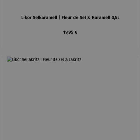
Likör Selkaramell | Fleur de Sel & Karamell 0,5l
Regulärer Preis:
19,95 €