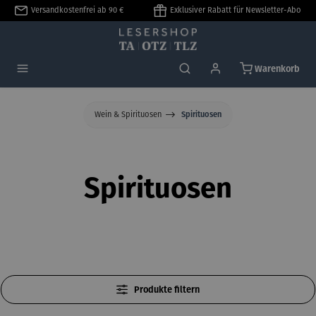
Versandkostenfrei ab 90 €
Exklusiver Rabatt für Newsletter-Abo
alt springen
Warenkorb
Wein & Spirituosen
Spirituosen
Spirituosen
Produkte filtern