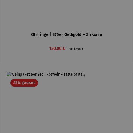
Ohrringe | 375er Gelbgold – Zirkonia
Verkaufspreis:
Regulärer Preis:
120,00 €
UVP
199,00 €
Rabatt
35% gespart