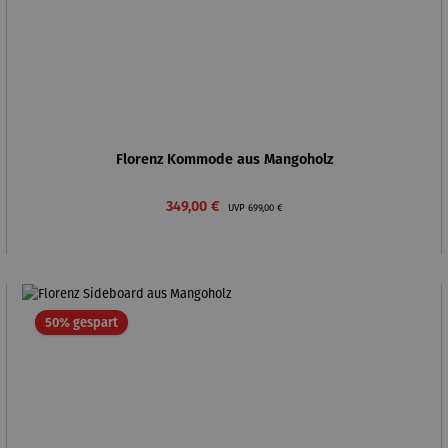
Florenz Kommode aus Mangoholz
Verkaufspreis:
Regulärer Preis:
349,00 €
UVP
699,00 €
Rabatt
50% gespart