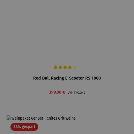
Durchschnittliche Bewertung von 4 von 5 Sternen
Red Bull Racing E-Scooter RS 1000
Verkaufspreis:
Regulärer Preis:
399,00 €
UVP
1.199,00 €
Rabatt
38% gespart