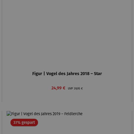
Figur | Vogel des Jahres 2018 – Star
Verkaufspreis:
Regulärer Preis:
24,99 €
UVP
39,95 €
Rabatt
37% gespart