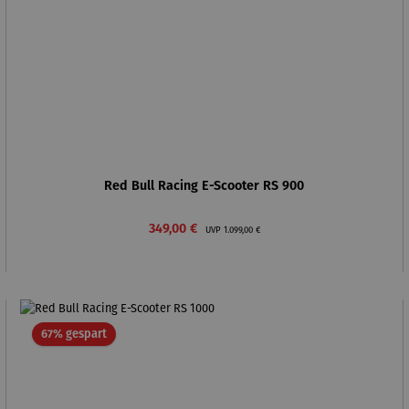
Red Bull Racing E-Scooter RS 900
Verkaufspreis:
Regulärer Preis:
349,00 €
UVP
1.099,00 €
Rabatt
67% gespart