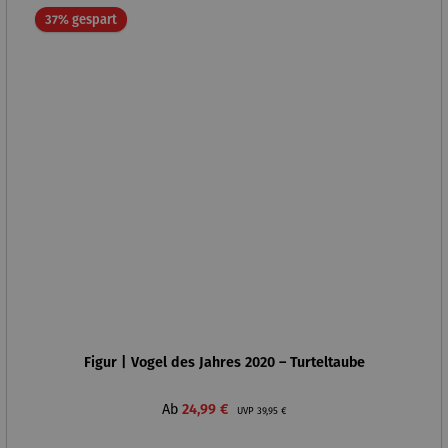
Rabatt
37% gespart
Figur | Vogel des Jahres 2020 – Turteltaube
Verkaufspreis:
Regulärer Preis:
Ab
24,99 €
UVP
39,95 €