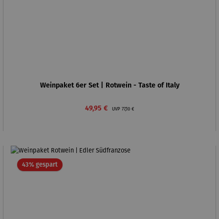
Weinpaket 6er Set | Rotwein - Taste of Italy
Verkaufspreis:
Regulärer Preis:
49,95 €
UVP
77,10 €
Rabatt
43% gespart