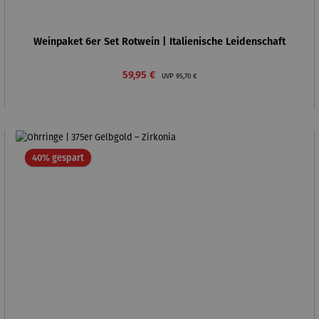
Weinpaket 6er Set Rotwein | Italienische Leidenschaft
Verkaufspreis:
Regulärer Preis:
59,95 €
UVP
95,70 €
Rabatt
40% gespart