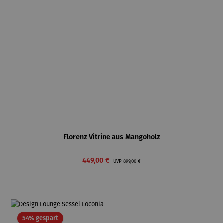
Florenz Vitrine aus Mangoholz
Verkaufspreis:
Regulärer Preis:
449,00 €
UVP
899,00 €
Rabatt
54% gespart