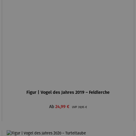
Figur | Vogel des Jahres 2019 – Feldlerche
Verkaufspreis:
Regulärer Preis:
Ab
24,99 €
UVP
39,95 €