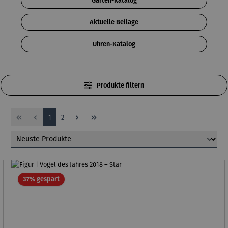
Garten-Katalog
Aktuelle Beilage
Uhren-Katalog
Produkte filtern
Seite
Seite
1
2
Rabatt
37% gespart