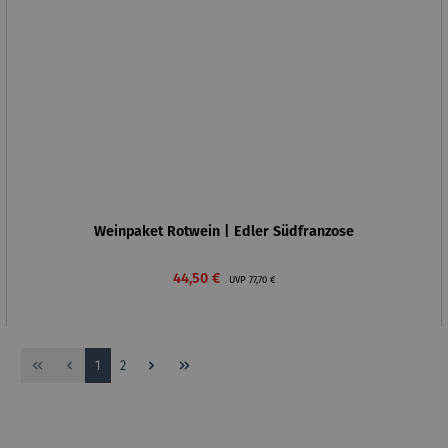
Weinpaket Rotwein | Edler Südfranzose
Verkaufspreis:
Regulärer Preis:
44,50 €
UVP
77,70 €
Seite
Seite
1
2