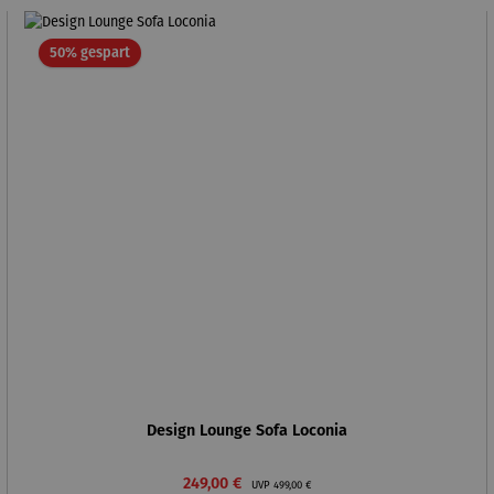
Rabatt
50% gespart
Design Lounge Sofa Loconia
Verkaufspreis:
Regulärer Preis:
249,00 €
UVP
499,00 €