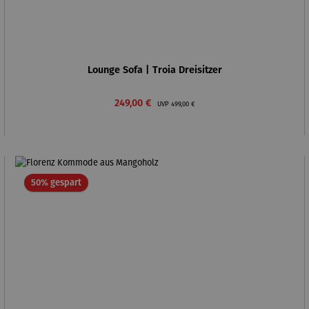
Lounge Sofa | Troia Dreisitzer
Verkaufspreis:
Regulärer Preis:
249,00 €
UVP
499,00 €
Rabatt
50% gespart