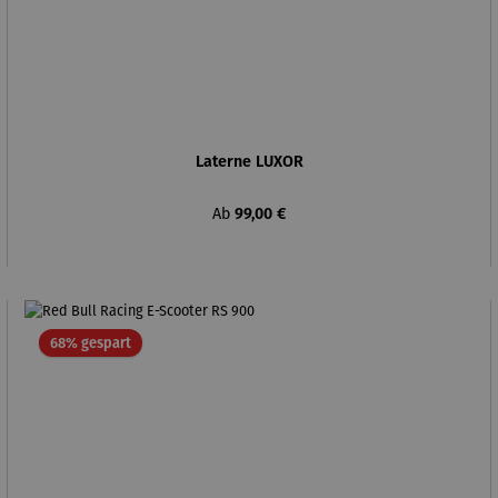
Laterne LUXOR
Regulärer Preis:
Ab
99,00 €
Rabatt
68% gespart