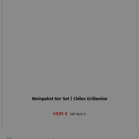
Weinpaket 6er Set | Chiles Grillweine
Verkaufspreis:
Regulärer Preis:
49,95 €
UVP
80,25 €