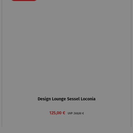
Design Lounge Sessel Loconia
Verkaufspreis:
Regulärer Preis:
125,00 €
UVP
269,00 €