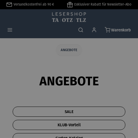
Versandkostenfrei ab 90 €
Exklusiver Rabatt für Newsletter-Abo
alt springen
Warenkorb
ANGEBOTE
ANGEBOTE
SALE
KLUB-Vorteil