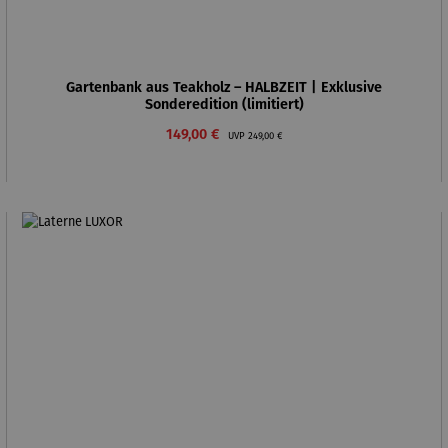
Gartenbank aus Teakholz – HALBZEIT | Exklusive
Sonderedition (limitiert)
Verkaufspreis:
Regulärer Preis:
149,00 €
UVP
249,00 €