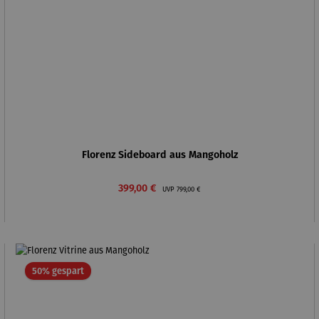
Florenz Sideboard aus Mangoholz
Verkaufspreis:
Regulärer Preis:
399,00 €
UVP
799,00 €
Rabatt
50% gespart