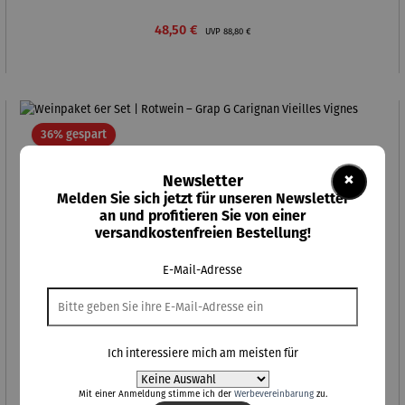
Verkaufspreis:
Regulärer Preis:
48,50 €
UVP
88,80 €
Rabatt
36% gespart
×
Newsletter
Melden Sie sich jetzt für unseren Newsletter
an und profitieren Sie von einer
versandkostenfreien Bestellung!
E-Mail-Adresse
Ich interessiere mich am meisten für
Mit einer Anmeldung stimme ich der
Werbevereinbarung
zu.