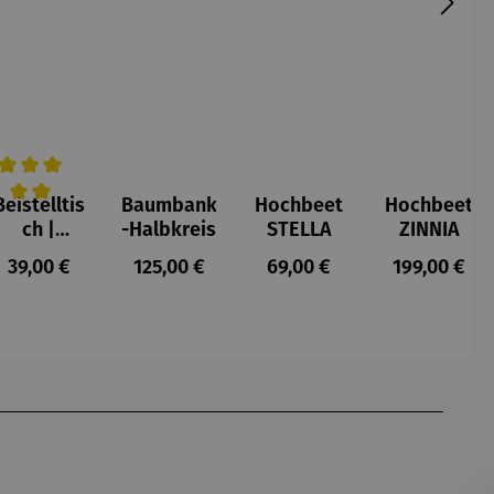
Beistelltis
Baumbank
Hochbeet
Hochbeet
n
urchschnittliche Bewertung von 5 von 5 Sternen
ch |
-Halbkreis
STELLA
ZINNIA
klappbar
s:
Regulärer Preis:
Regulärer Preis:
Regulärer Preis:
Regulärer P
39,00 €
125,00 €
69,00 €
199,00 €
Teakholz –
Devon