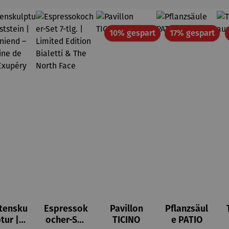
Rabatt
Rab
10% gespart
17% gespart
tensku
Espressok
Pavillon
Pflanzsäul
ptur |
ocher-Set
TICINO
e PATIO