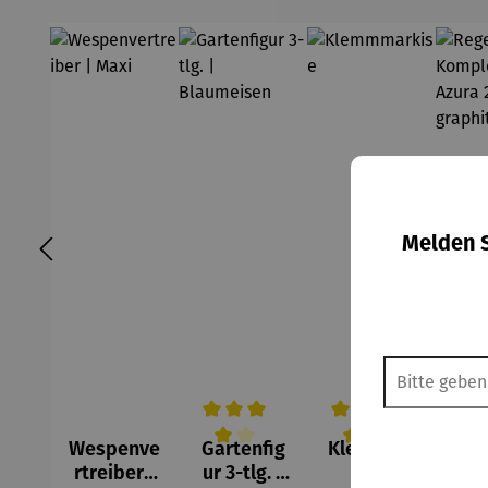
Melden S
Wespenve
Gartenfig
Klemmma
Re
Durchschnittliche Bewertung von 4 v
Durchschnittliche Be
Durc
rtreiber |
ur 3-tlg. |
rkise