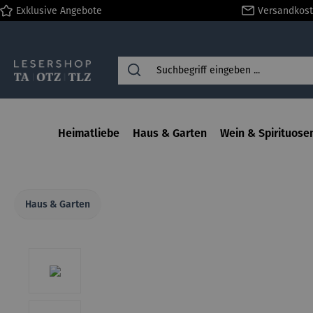
Exklusive Angebote
Versandkost
springen
Zur Hauptnavigation springen
Heimatliebe
Haus & Garten
Wein & Spirituose
Haus & Garten
Bildergalerie überspringen