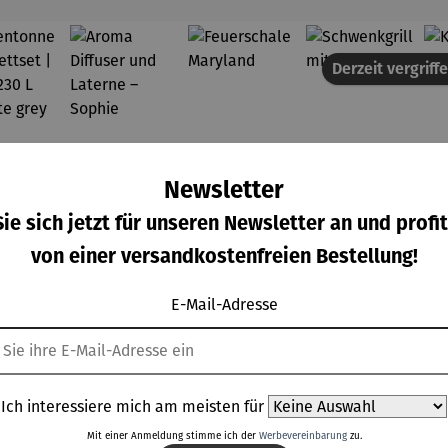
Derzeit vergriff
Newsletter
ie sich jetzt für unseren Newsletter an und profit
von einer versandkostenfreien Bestellung!
E-Mail-Adresse
Ich interessiere mich am meisten für
genton
Aroma
Feuerscha
Schwenkg
on 5 Sternen
wertung von 4.3 von 5 Sternen
hschnittliche Bewertung von 5 von 5 Sternen
Durchschnittliche Bewertung von 4 von 5 Sternen
ne
Diffuser
le
rill mit
Mit einer Anmeldung stimme ich der
Werbevereinbarung
zu.