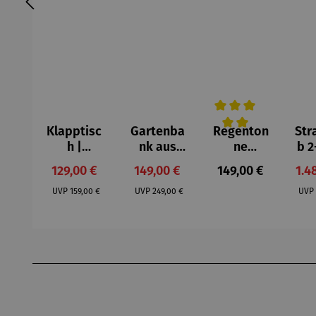
Klapptisc
Gartenba
Regenton
Str
Durchschnittliche Be
h |
nk aus
ne
b 2
Teakholz –
Teakholz –
Kompletts
|
Verkaufspreis:
Verkaufspreis:
Regulärer Preis:
Ver
129,00 €
149,00 €
149,00 €
1.4
Balcony
HALBZEIT
et | Azura
Aka
Regulärer Preis:
Regulärer Preis:
|
230 L
UVP
159,00 €
UVP
249,00 €
UVP
Exklusive
graphite
M
Sonderedi
grey
tion
Produktgalerie überspringen
(limitiert)