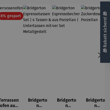
🎁 Rabatt sichern! 🎁
att
Rabatt
8% gespart
Terrassen
Bridgerto
Bridgerto
Bridgerto
ofen aus
n
n
n