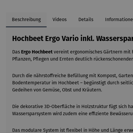
Beschreibung
Videos
Details
Informatione
Hochbeet Ergo Vario inkl. Wassersp
Das
Ergo Hochbeet
vereint ergonomisches G
ärtnern mit 
Pflanzen, Pflegen und Ernten deutlich rückenschonender
Durch die nährstoffreiche Befüllung mit Kompost, Garte
Bodentemperatur im Hochbeet
– beg
ünstigt durch seitl
Gedeihen von Gemüse, Obst und Kräutern.
Die dekorative 3D-Oberfläche in Holzstruktur fügt sich h
Wassersparsystem wird zudem eine effiziente Bewässeru
Das modulare System ist flexibel in Höhe und Länge erw