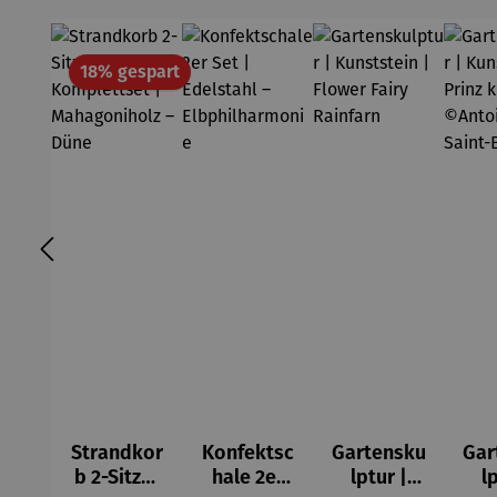
Rabatt
18% gespart
Strandkor
Konfektsc
Gartensku
Gar
b 2-Sitzer
hale 2er
lptur |
l