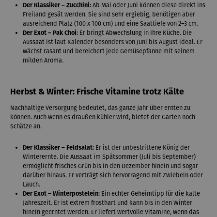
Der Klassiker – Zucchini:
Ab Mai oder Juni können diese direkt ins
Freiland gesät werden. Sie sind sehr ergiebig, benötigen aber
ausreichend Platz (100 x 100 cm) und eine Saattiefe von 2–3 cm.
Der Exot – Pak Choi:
Er bringt Abwechslung in Ihre Küche. Die
Aussaat ist laut Kalender besonders von Juni bis August ideal. Er
wächst rasant und bereichert jede Gemüsepfanne mit seinem
milden Aroma.
Herbst & Winter: Frische Vitamine trotz Kälte
Nachhaltige Versorgung bedeutet, das ganze Jahr über ernten zu
können. Auch wenn es draußen kühler wird, bietet der Garten noch
Schätze an.
Der Klassiker – Feldsalat:
Er ist der unbestrittene König der
Winterernte. Die Aussaat im Spätsommer (Juli bis September)
ermöglicht frisches Grün bis in den Dezember hinein und sogar
darüber hinaus. Er verträgt sich hervorragend mit Zwiebeln oder
Lauch.
Der Exot – Winterpostelein:
Ein echter Geheimtipp für die kalte
Jahreszeit. Er ist extrem frosthart und kann bis in den Winter
hinein geerntet werden. Er liefert wertvolle Vitamine, wenn das