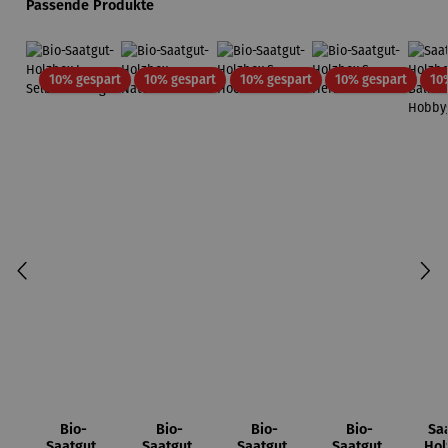
Produktgalerie überspringen
Passende Produkte
Rabatt
Rabatt
Rabatt
Rabatt
10% gespart
10% gespart
10% gespart
10% gespart
10
Bio-
Bio-
Bio-
Bio-
Sa
Saatgut-
Saatgut-
Saatgut-
Saatgut-
Hol