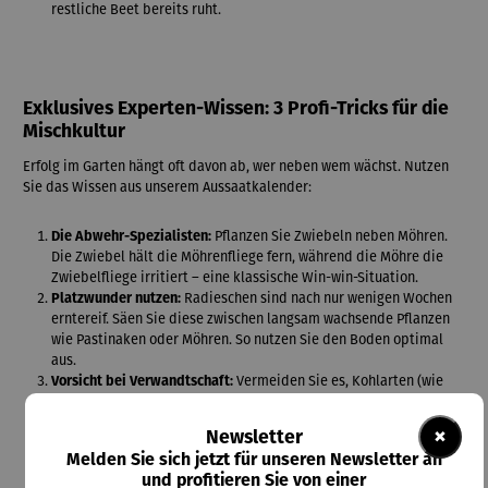
restliche Beet bereits ruht.
Exklusives Experten-Wissen: 3 Profi-Tricks für die
Mischkultur
Erfolg im Garten hängt oft davon ab, wer neben wem wächst. Nutzen
Sie das Wissen aus unserem Aussaatkalender:
Die Abwehr-Spezialisten:
Pflanzen Sie Zwiebeln neben Möhren.
Die Zwiebel hält die Möhrenfliege fern, während die Möhre die
Zwiebelfliege irritiert – eine klassische Win-win-Situation.
Platzwunder nutzen:
Radieschen sind nach nur wenigen Wochen
erntereif. Säen Sie diese zwischen langsam wachsende Pflanzen
wie Pastinaken oder Möhren. So nutzen Sie den Boden optimal
aus.
Vorsicht bei Verwandtschaft:
Vermeiden Sie es, Kohlarten (wie
Brokkoli oder Kohlrabi) direkt nebeneinander oder nacheinander
am selben Ort zu pflanzen, um Krankheiten vorzubeugen.
×
Newsletter
Melden Sie sich jetzt für unseren Newsletter an
und profitieren Sie von einer