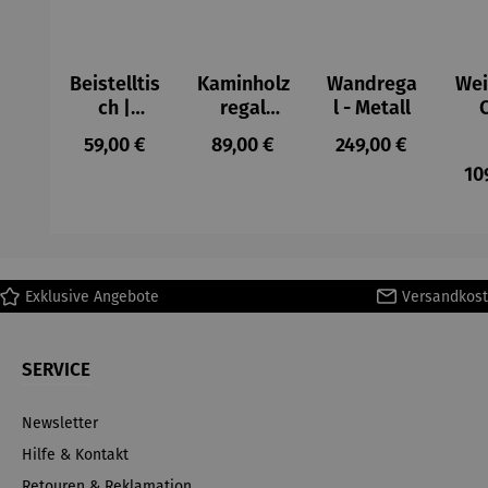
Beistelltis
Kaminholz
Wandrega
Wei
ch |
regal
l - Metall
Mangohol
Missouri
Regulärer Preis:
Regulärer Preis:
Regulärer Preis:
59,00 €
89,00 €
249,00 €
z –
10
Materos
Exklusive Angebote
Versandkost
SERVICE
Newsletter
Hilfe & Kontakt
Retouren & Reklamation