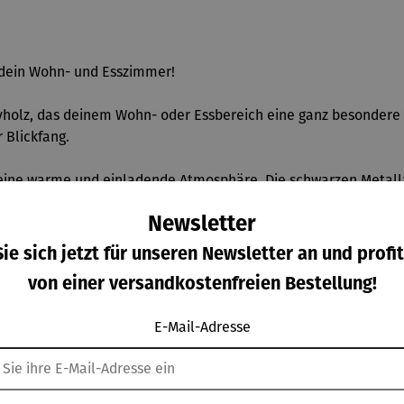
r dein Wohn- und Esszimmer!
holz, das deinem Wohn- oder Essbereich eine ganz besondere 
 Blickfang.
eine warme und einladende Atmosphäre. Die schwarzen Metallap
Newsletter
ntana viel Stauraum für deine Lieblingsgetränke, Gläser und B
ie sich jetzt für unseren Newsletter an und profit
tegrieren.
von einer versandkostenfreien Bestellung!
gal eine exquisite Note – für gesellige Abende und entspannt
E-Mail-Adresse