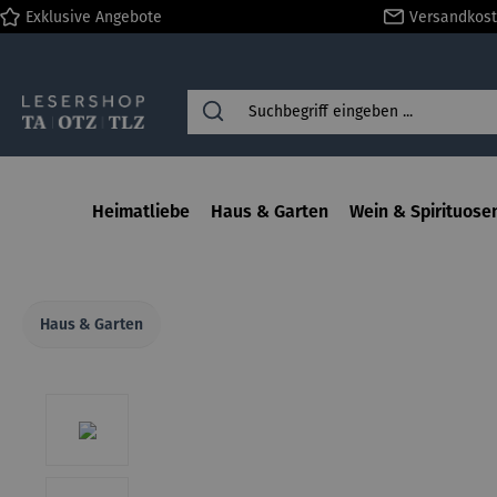
Exklusive Angebote
Versandkost
springen
Zur Hauptnavigation springen
Heimatliebe
Haus & Garten
Wein & Spirituose
Haus & Garten
Bildergalerie überspringen