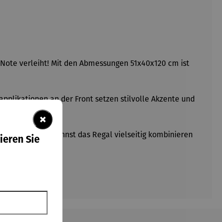
Note verleiht! Mit den Abmessungen 51x40x120 cm ist
plikationen an der Front setzen stilvolle Akzente und
×
arzubehör. Du kannst das Regal vielseitig kombinieren
ieren Sie
e Momente!