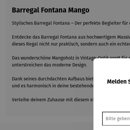
Barregal Fontana Mango
Stylisches Barregal Fontana – Der perfekte Begleiter fü
Entdecke das Barregal Fontana aus hochwertigem Massiv
dieses Regal nicht nur praktisch, sondern auch ein echter
Das wunderschöne Mangoholz in Vintage-Optik sorgt für 
unterstreichen das moderne Design.
Dank seines durchdachten Aufbaus bietet das Barregal Fo
Melden S
und es harmonisch in deine bestehenden Indoormöbel in
Verleihe deinem Zuhause mit diesem einzigartigen Barre