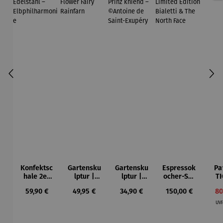
Konfektsc
Gartensku
Gartensku
Espressok
Pa
hale 2er
lptur |
lptur |
ocher-Set
TI
Set |
Kunststein
Kunststein
7-tlg. |
Regulärer Preis:
Regulärer Preis:
Regulärer Preis:
Regulärer Preis:
Ve
59,90 €
49,95 €
34,90 €
150,00 €
80
Edelstahl
| Flower
| Prinz
Limited
–
Fairy
kniend –
Edition
UV
Elbphilhar
Rainfarn
©Antoine
Bialetti &
monie
de Saint-
The North