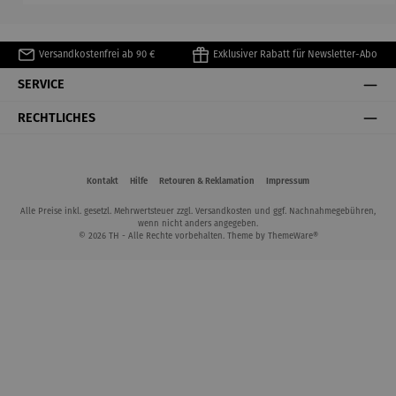
Exupéry
Face
Versandkostenfrei ab 90 €
Exklusiver Rabatt für Newsletter-Abo
SERVICE
RECHTLICHES
Kontakt
Hilfe
Retouren & Reklamation
Impressum
Alle Preise inkl. gesetzl. Mehrwertsteuer zzgl.
Versandkosten
und ggf. Nachnahmegebühren,
wenn nicht anders angegeben.
© 2026 TH - Alle Rechte vorbehalten. Theme by
ThemeWare®