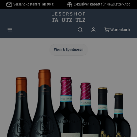
Versandkostenfrei ab 90 €
Exklusiver Rabatt für Newsletter-Abo
alt springen
Warenkorb
Wein & Spirituosen
Bildergalerie überspringen