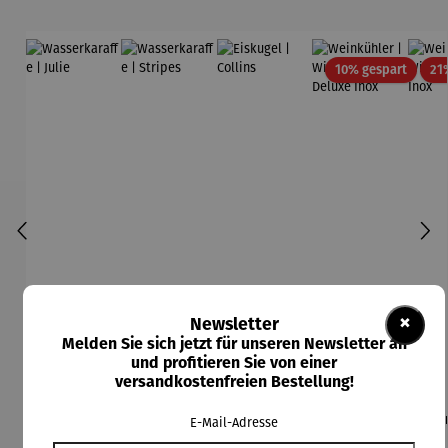
Rabatt
10% gespart
21
×
Newsletter
Melden Sie sich jetzt für unseren Newsletter an
und profitieren Sie von einer
versandkostenfreien Bestellung!
Wasserka
Wasserka
Eiskugel |
Weinkühle
Wei
E-Mail-Adresse
raffe |
raffe |
Collins
r |