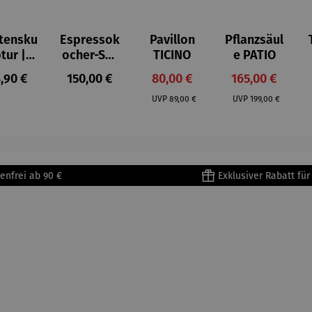
tensku
Espressok
Pavillon
Pflanzsäul
ptur |
ocher-Set
TICINO
e PATIO
ststei
7-tlg. |
gulärer Preis:
Regulärer Preis:
Verkaufspreis:
Verkaufspreis:
,90 €
150,00 €
80,00 €
165,00 €
 Prinz
Limited
Regulärer Preis:
Regulärer Preis:
iend –
Edition
UVP
89,00 €
UVP
199,00 €
ntoine
Bialetti &
Saint-
The North
upéry
Face
enfrei ab 90 €
Exklusiver Rabatt fü