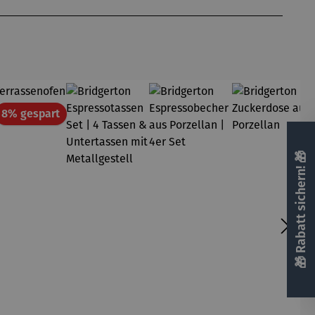
att
Rabatt
8% gespart
🎁 Rabatt sichern! 🎁