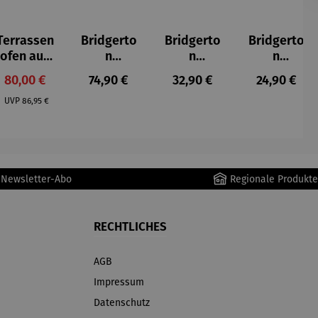
Terrassen
Bridgerto
Bridgerto
Bridgerto
ofen aus
n
n
n
Gusseisen
Espressot
Espresso
Zuckerdo
Verkaufspreis:
Regulärer Preis:
Regulärer Preis:
Regulärer P
80,00 €
74,90 €
32,90 €
24,90 €
assen Set
becher
se aus
Regulärer Preis:
| 4 Tassen
aus
Porzellan
UVP
86,95 €
&
Porzellan
Untertass
| 4er Set
en mit
Metallges
r Newsletter-Abo
Regionale Produkte
tell
RECHTLICHES
AGB
Impressum
Datenschutz