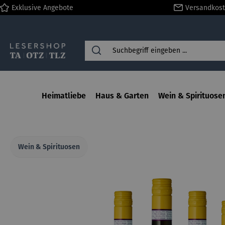
Exklusive Angebote
Versandkost
springen
Zur Hauptnavigation springen
Heimatliebe
Haus & Garten
Wein & Spirituose
Wein & Spirituosen
Bildergalerie überspringen