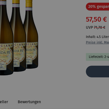
20% gespar
57,50 €
UVP
71,70 €
Inhalt:
4.5 Lite
Preise inkl. Mw
Lieferzeit: 2-
eller
Bewertungen