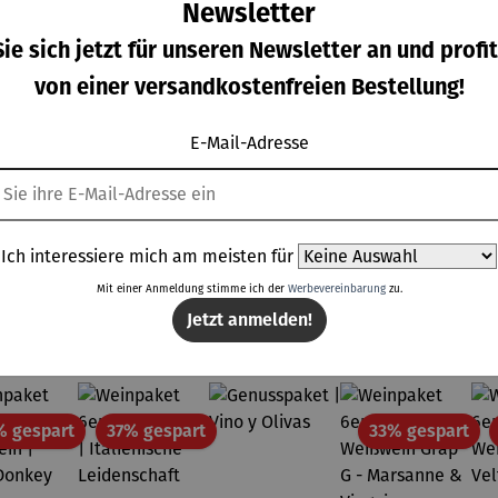
Newsletter
ie sich jetzt für unseren Newsletter an und profit
nkühle
Weinkühle
Weinkühle
Weinset
von einer versandkostenfreien Bestellung!
r |
r |
r | Vino
Elegant 5-
neCase
WineCase
Case
tlg.
rkaufspreis:
Verkaufspreis:
Verkaufspreis:
Regulärer Prei
9,99 €
109,99 €
89,99 €
49,99 €
eluxe
One Inox
Black
E-Mail-Adresse
Regulärer Preis:
Regulärer Preis:
Regulärer Preis:
Inox
P
199,99 €
UVP
139,99 €
UVP
119,99 €
Ich interessiere mich am meisten für
Mit einer Anmeldung stimme ich der
Werbevereinbarung
zu.
Topseller der Kategorie Weine
Jetzt anmelden!
Rabatt
Rabatt
Rab
% gespart
37% gespart
33% gespart