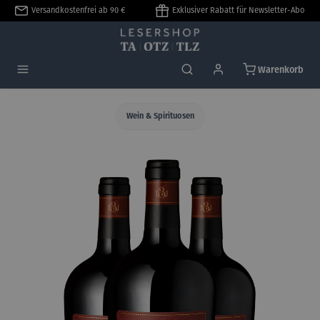
Versandkostenfrei ab 90 €
Exklusiver Rabatt für Newsletter-Abo
alt springen
Warenkorb
Wein & Spirituosen
Bildergalerie überspringen