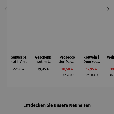
Genusspa
Geschenk
Prosecco
Rotwein |
Wei
ket | Vino
set mit
3er Paket
Doorkeep
y Olivas
Rotwein |
| Bio
er Shiraz
Süd
Regulärer Preis:
Regulärer Preis:
Verkaufspreis:
Verkaufspreis:
Ve
22,50 €
39,95 €
28,50 €
12,95 €
39
Schlaraffe
Prosecco
Jah
Regulärer Preis:
Regulärer Preis:
nland
DOC
2
UVP
59,70 €
UVP
14,95 €
UV
Produktgalerie überspringen
Entdecken Sie unsere Neuheiten