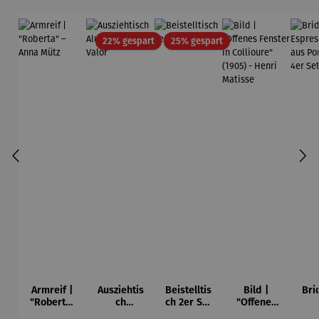
Rabatt
Rabatt
22% gespart
25% gespart
Armreif |
Ausziehtis
Beistelltis
Bild |
Bri
"Roberta"
ch
ch 2er Set
"Offenes
– Anna
Aluminium
– Dalias
Fenster in
Esp