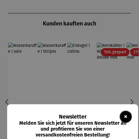
Produktgalerie überspringen
Kunden kauften auch
Rabatt
10% gespart
21
×
Newsletter
Melden Sie sich jetzt für unseren Newsletter an
und profitieren Sie von einer
versandkostenfreien Bestellung!