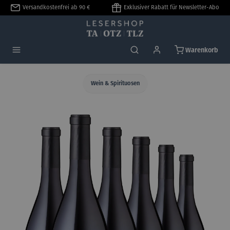
Versandkostenfrei ab 90 €
Exklusiver Rabatt für Newsletter-Abo
alt springen
Warenkorb
Wein & Spirituosen
Bildergalerie überspringen