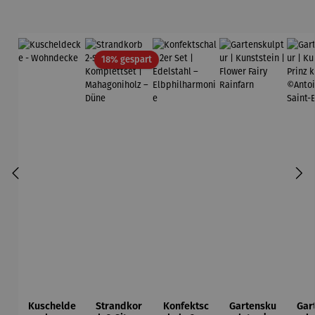
Rabatt
18% gespart
Kuschelde
Strandkor
Konfektsc
Gartensku
Gar