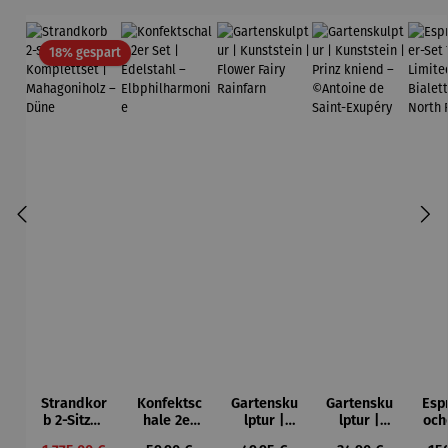
Rabatt
18% gespart
Strandkor
Konfektsc
Gartensku
Gartensku
Esp
b 2-Sitzer
hale 2er
lptur |
lptur |
och
Kompletts
Set |
Kunststein
Kunststein
7-