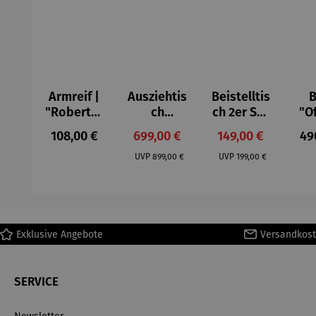
Armreif |
Ausziehtis
Beistelltis
B
"Roberta"
ch
ch 2er Set
"O
– Anna
Aluminium
– Dalias
Fen
Regulärer Preis:
Verkaufspreis:
Verkaufspreis:
Reg
108,00 €
699,00 €
149,00 €
49
Mütz
– Valor
Col
Regulärer Preis:
Regulärer Preis:
(1
UVP
899,00 €
UVP
199,00 €
H
Ma
Exklusive Angebote
Versandkost
SERVICE