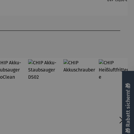
Milton
UVP
139,00 €
🎁 Rabatt sichern! 🎁