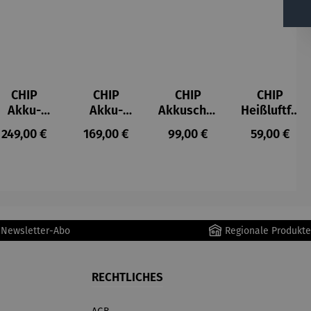
CHIP
CHIP
CHIP
CHIP
Akku-
Akku-
Akkuschra
Heißluftfri
Staubsau
Staubsau
uber
tteuse
s:
Regulärer Preis:
Regulärer Preis:
Regulärer Preis:
Regulärer P
249,00 €
169,00 €
99,00 €
59,00 €
ger
ger DS02
AutoClean
r Newsletter-Abo
Regionale Produkte
RECHTLICHES