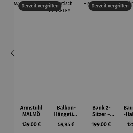
Derzeit vergriffen
Derzeit vergriffen
Armstuhl
Balkon-
Bank 2-
Ba
MALMÖ
Hängetisc
Sitzer –
-Ha
h
MALMÖ
Regulärer Preis:
Regulärer Preis:
Regulärer Preis:
Re
139,00 €
59,95 €
199,00 €
12
BERKELEY