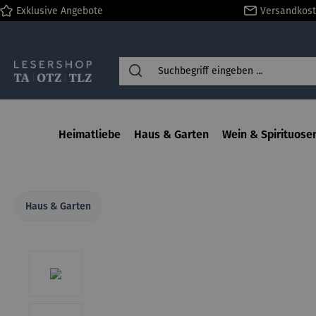
Exklusive Angebote
Versandkost
springen
Zur Hauptnavigation springen
Heimatliebe
Haus & Garten
Wein & Spirituose
Haus & Garten
Bildergalerie überspringen