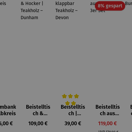
Raba
8% gespart
umbank
Beistelltis
Beistelltis
Beistelltis
Durchschnittliche Bewertung von 
lbkreis
ch &
ch |
ch aus
Hocker |
klappbar
Teakholz
gulärer Preis:
Regulärer Preis:
Regulärer Preis:
Verkaufspreis:
5,00 €
109,00 €
39,00 €
119,00 €
Teakholz –
Teakholz –
3er Set
Regulärer Preis: