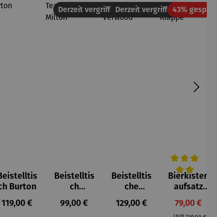
tt
Derzeit vergriffen
Derzeit vergriffen
43% gespart
Beistelltis
Beistelltis
Beistelltis
Bierkisten
5 von 5 Sternen
Durchschnittl
ch Burton
ch
che
aufsatz
Teakholz
Teakholz –
Teak mit
Regulärer Preis:
Regulärer Preis:
Regulärer Preis:
Verkaufspr
119,00 €
99,00 €
129,00 €
79,00 €
rund –
Verwood
Klappe
Regulärer Pr