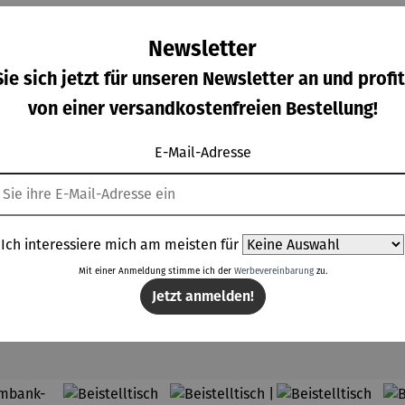
Newsletter
ie sich jetzt für unseren Newsletter an und profit
von einer versandkostenfreien Bestellung!
Bio-
Bio-
Bio-
Bio-
von 5 Sternen
wertung von 4 von 5 Sternen
atgut-
Saatgut-
Saatgut-
Saatgut-
E-Mail-Adresse
zbox L
Holzbox S
Holzbox S
Holzbox S
rkaufspreis:
Verkaufspreis:
Verkaufspreis:
Verkaufspreis:
V
,95 €
22,45 €
26,95 €
31,45 €
UVP
-
- Herbst
-
-
Regulärer Preis:
Regulärer Preis:
Regulärer Preis:
Regulärer Preis:
bstver
Historisch
Hochbeet
P
99,95 €
UVP
24,95 €
UVP
29,95 €
34,95 €
orger
es
Ich interessiere mich am meisten für
Gemüse
Mit einer Anmeldung stimme ich der
Werbevereinbarung
zu.
Jetzt anmelden!
Topseller aus der Kategorie Haus & Garten