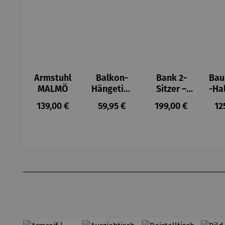
Armstuhl
Balkon-
Bank 2-
Ba
MALMÖ
Hängetisc
Sitzer –
-Ha
h
MALMÖ
Regulärer Preis:
Regulärer Preis:
Regulärer Preis:
Re
139,00 €
59,95 €
199,00 €
12
BERKELEY
Produktgalerie überspringen