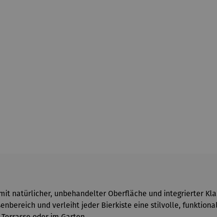
 mit natürlicher, unbehandelter Oberfläche und integrierter Kl
nbereich und verleiht jeder Bierkiste eine stilvolle, funktional
, Terrasse oder im Garten.