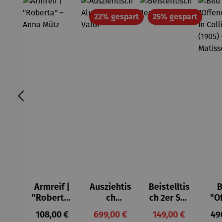
Rabatt
Rabatt
22% gespart
25% gespart
Armreif |
Ausziehtis
Beistelltis
B
"Roberta"
ch
ch 2er Set
"O
– Anna
Aluminium
– Dalias
Fen
Regulärer Preis:
Verkaufspreis:
Verkaufspreis:
Reg
108,00 €
699,00 €
149,00 €
49
Mütz
– Valor
Col