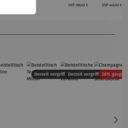
Regulärer Preis:
Regulärer Preis:
Regulärer Pr
Dakota
UVP
129,00 €
UVP
399,00 €
UVP
449,00 €
tt
Derzeit vergriffen
Derzeit vergriffen
26% gespart