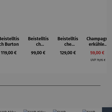
Beistelltis
Beistelltis
Beistelltis
Champagn
5 von 5 Sternen
ch Burton
ch
che
erkühler
Teakholz
Teakholz –
für
Regulärer Preis:
Regulärer Preis:
Regulärer Preis:
Verkaufspr
119,00 €
99,00 €
129,00 €
59,00 €
rund –
Verwood
Strandkör
Regulärer P
Milton
be
UVP
79,95 €