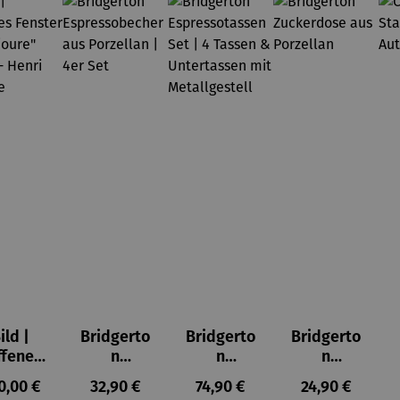
ild |
Bridgerto
Bridgerto
Bridgerto
ffenes
n
n
n
ster in
Espresso
Espressot
Zuckerdo
ulärer Preis:
Regulärer Preis:
Regulärer Preis:
Regulärer Prei
0,00 €
32,90 €
74,90 €
24,90 €
lioure"
becher
assen Set
se aus