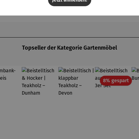
Regulärer Preis:
Regulärer Preis:
nham
UVP
199,00 €
UVP
159,00 €
Topseller der Kategorie Gartenmöbel
Raba
8% gespart