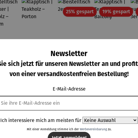
Rabatt
Rab
25% gespart
19% gespart
Newsletter
ie sich jetzt für unseren Newsletter an und profit
von einer versandkostenfreien Bestellung!
E-Mail-Adresse
telltis
Klapptisc
Beistelltis
Klapptisc
Ich interessiere mich am meisten für
on 5 Sternen
ch &
h |
ch 2er Set
h |
cker |
Teakholz –
Mit einer Anmeldung stimme ich der
– Dalias
Werbevereinbarung
Teakholz –
zu.
gulärer Preis:
Regulärer Preis:
Verkaufspreis:
Verkaufspreis:
9,00 €
119,00 €
149,00 €
129,00 €
kholz –
Porton
Balcony
Jetzt anmelden!