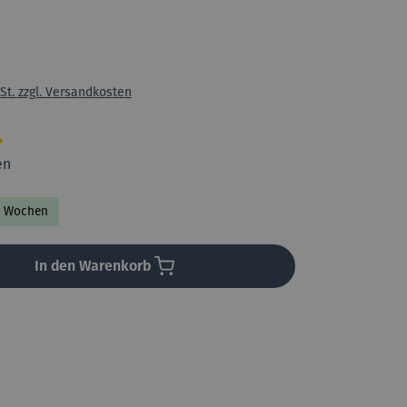
St. zzgl. Versandkosten
liche Bewertung von 5 von 5 Sternen
en
-5 Wochen
In den Warenkorb