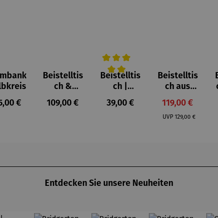
umbank
Beistelltis
Beistelltis
Beistelltis
Durchschnittliche Bewertung von 
lbkreis
ch &
ch |
ch aus
Hocker |
klappbar
Teakholz
gulärer Preis:
Regulärer Preis:
Regulärer Preis:
Verkaufspreis:
5,00 €
109,00 €
39,00 €
119,00 €
Teakholz –
Teakholz –
3er Set
Regulärer Preis:
Dunham
Devon
UVP
129,00 €
Entdecken Sie unsere Neuheiten