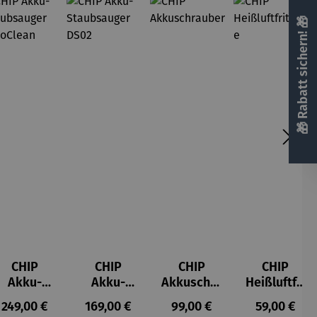
🎁 Rabatt sichern! 🎁
CHIP
CHIP
CHIP
CHIP
Akku-
Akku-
Akkuschra
Heißluftfri
Staubsau
Staubsau
uber
tteuse
s:
Regulärer Preis:
Regulärer Preis:
Regulärer Preis:
Regulärer P
249,00 €
169,00 €
99,00 €
59,00 €
ger
ger DS02