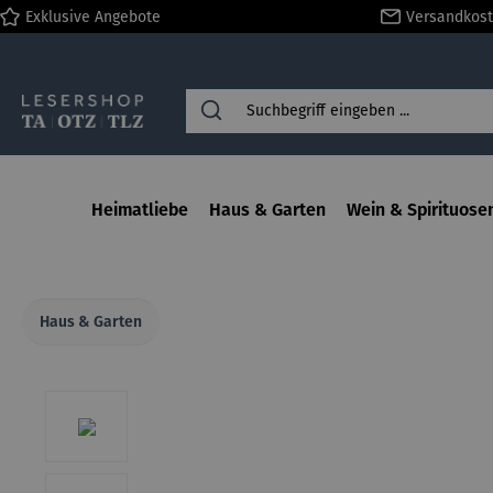
Exklusive Angebote
Versandkost
springen
Zur Hauptnavigation springen
Heimatliebe
Haus & Garten
Wein & Spirituose
Haus & Garten
Bildergalerie überspringen