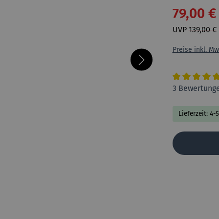
79,00 €
UVP
139,00 €
Preise inkl. Mw
Durchschnitt
3 Bewertung
Lieferzeit: 4