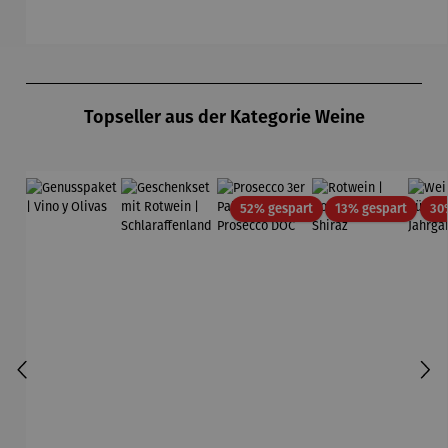
Produktgalerie überspringen
Topseller aus der Kategorie Weine
Rabatt
Rabatt
52% gespart
13% gespart
30