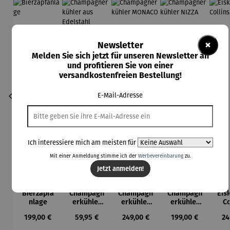
×
Newsletter
Melden Sie sich jetzt für unseren Newsletter an
und profitieren Sie von einer
versandkostenfreien Bestellung!
E-Mail-Adresse
Ich interessiere mich am meisten für
Mit einer Anmeldung stimme ich der
Werbevereinbarung
zu.
Jetzt anmelden!
Bierzapfa
Champagn
Champagn
Champagn
Eis
nlage
erkühler
erkühler
erkühler
Co
aus
MONACO
NIZZA
Regulärer Preis:
Regulärer Preis:
Regulärer Preis:
Regulärer Preis:
Re
199,00 €
59,95 €
249,00 €
199,00 €
24
Edelstahl