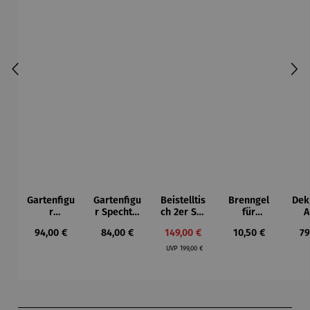
Gartenfigu
Gartenfigu
Beistelltis
Brenngel
Dek
r
r Specht -
ch 2er Set
für
A
Buntspech
Wilson
– Dalias
Gelfeuerst
Regulärer Preis:
Regulärer Preis:
Verkaufspreis:
Regulärer Preis:
Re
94,00 €
84,00 €
149,00 €
10,50 €
79
t Vogel -
Bhire
elle -
Regulärer Preis:
Wilson
FUOCO
UVP
199,00 €
Bhire
Produktgalerie überspringen