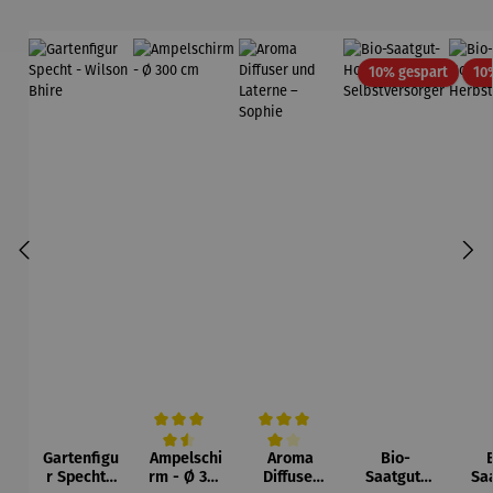
Rabatt
10% gespart
10
Gartenfigu
Ampelschi
Aroma
Bio-
Durchschnittliche Bewertung von 4.5 von 5 Sternen
Durchschnittliche Bewertung von 4 vo
r Specht -
rm - Ø 300
Diffuser
Saatgut-
Sa