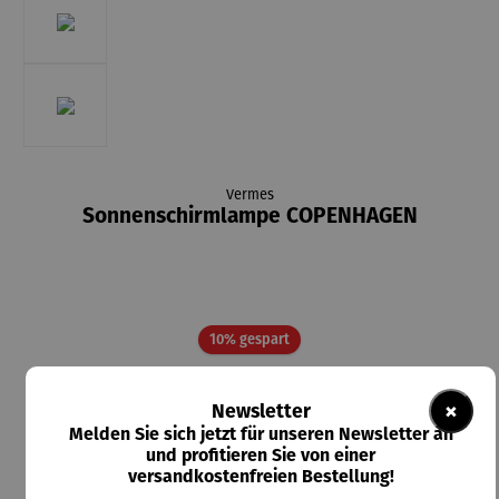
Vermes
Sonnenschirmlampe COPENHAGEN
Rabatt
10% gespart
49,45 €
×
Newsletter
UVP
54,95 €
Melden Sie sich jetzt für unseren Newsletter an
und profitieren Sie von einer
Preise inkl. MwSt. zzgl. Versandkosten
versandkostenfreien Bestellung!