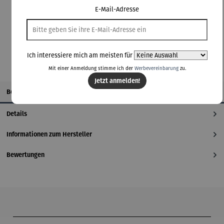
Lieferzeit: 2-3 Tage
E-Mail-Adresse
In den Warenkorb
Ich interessiere mich am meisten für
Mit einer Anmeldung stimme ich der
Werbevereinbarung
zu.
Jetzt anmelden!
Beschreibung
Details
Informationen zum Hersteller
Bewertungen
Produktgalerie überspringen