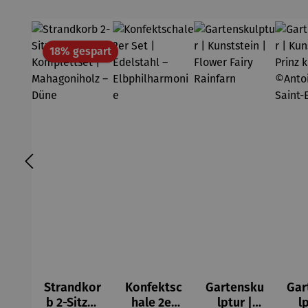
Rabatt
18% gespart
Strandkor
Konfektsc
Gartensku
Gar
b 2-Sitzer
hale 2er
lptur |
l