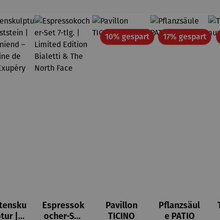
Rabatt
Rab
10% gespart
17% gespart
tensku
Espressok
Pavillon
Pflanzsäul
ptur |
ocher-Set
TICINO
e PATIO