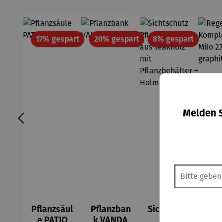
Rabatt
Rabatt
Rabatt
17% gespart
20% gespart
8% gespart
Melden S
Pflanzsäul
Pflanzban
Sichtschut
Re
e PATIO
k VANDA
z