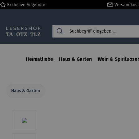
Exklusive Angebote
Versandkost
springen
Zur Hauptnavigation springen
Heimatliebe
Haus & Garten
Wein & Spirituose
Haus & Garten
Bildergalerie überspringen