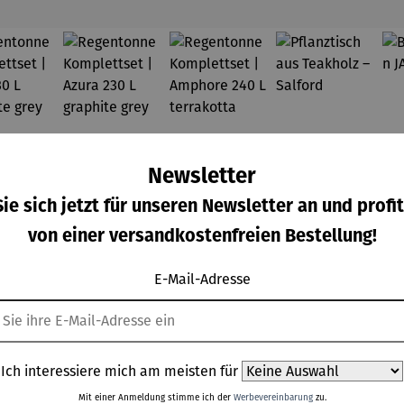
Newsletter
ie sich jetzt für unseren Newsletter an und profit
von einer versandkostenfreien Bestellung!
E-Mail-Adresse
Ich interessiere mich am meisten für
genton
Regenton
Regenton
Pflanztisc
Durchschnittliche Bewertung von 5 von 5 Sternen
ne
ne
ne
h aus
Mit einer Anmeldung stimme ich der
Werbevereinbarung
zu.