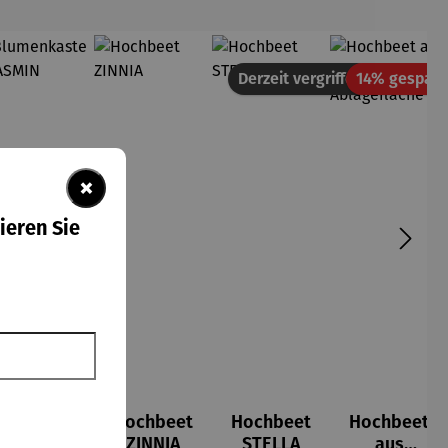
Derzeit vergriffen
14% gespart
×
ieren Sie
Blumenka
Hochbeet
Hochbeet
Hochbeet
sten
ZINNIA
STELLA
aus