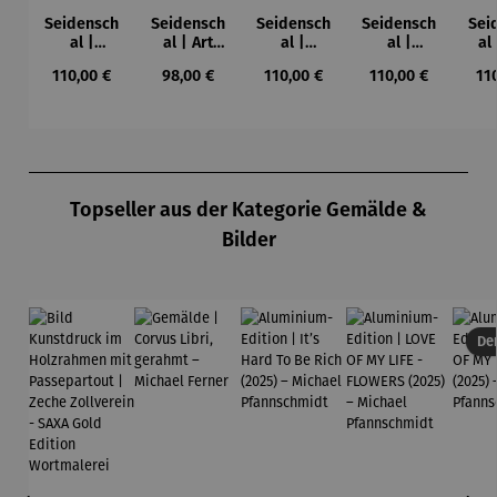
Seidensch
Seidensch
Seidensch
Seidensch
Sei
al |
al | Art
al |
al |
al
Farbstudie
Nouveau
Bauerngar
Blaues
K
Regulärer Preis:
Regulärer Preis:
Regulärer Preis:
Regulärer Preis:
Reg
110,00 €
98,00 €
110,00 €
110,00 €
11
Quadrate
ten –
Pferd –
Gu
(1913) –
Gustav
Franz
K
Wassily
Klimt
Marc
Kandinsky
Produktgalerie überspringen
Topseller aus der Kategorie Gemälde &
Bilder
Der