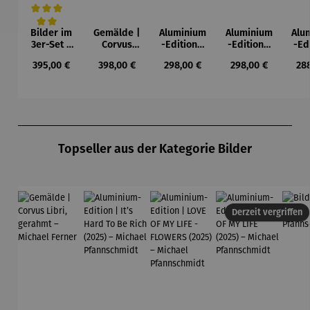
Bilder im
Gemälde |
Aluminium
Aluminium
Alu
Durchschnittliche Bewertung von 5 von 5 Sternen
3er-Set |
Corvus
-Edition |
-Edition |
-Ed
Wassily
Libri,
It’s Hard
LOVE OF
LO
Regulärer Preis:
Regulärer Preis:
Regulärer Preis:
Regulärer Preis:
Reg
395,00 €
398,00 €
298,00 €
298,00 €
28
Kandinsky
gerahmt –
To Be Rich
MY LIFE -
MY
Michael
(2025) –
FLOWERS
(2
Ferner
Michael
(2025) –
Mi
Pfannsch
Michael
Pfa
midt
Pfannsch
m
Produktgalerie überspringen
midt
Topseller aus der Kategorie Bilder
Derzeit vergriffen