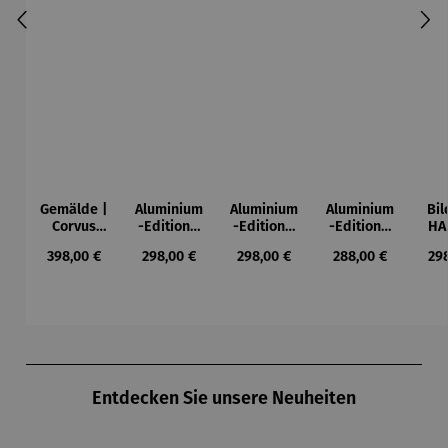
Gemälde |
Aluminium
Aluminium
Aluminium
Bil
Corvus
-Edition |
-Edition |
-Edition |
HA
Libri,
It’s Hard
LOVE OF
LOVE OF
Mi
Regulärer Preis:
Regulärer Preis:
Regulärer Preis:
Regulärer Preis:
Reg
398,00 €
298,00 €
298,00 €
288,00 €
29
gerahmt –
To Be Rich
MY LIFE -
MY LIFE
Pfa
Michael
(2025) –
FLOWERS
(2025) –
m
Ferner
Michael
(2025) –
Michael
Pfannsch
Michael
Pfannsch
midt
Pfannsch
midt
midt
Produktgalerie überspringen
Entdecken Sie unsere Neuheiten