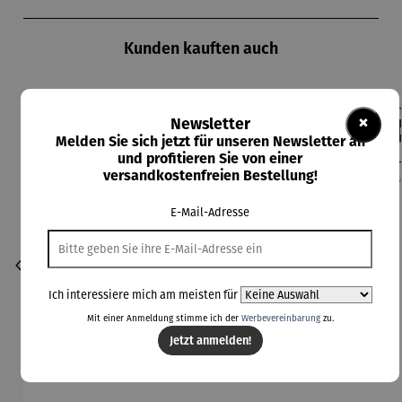
Produktgalerie überspringen
Kunden kauften auch
×
Newsletter
Der
Melden Sie sich jetzt für unseren Newsletter an
und profitieren Sie von einer
versandkostenfreien Bestellung!
E-Mail-Adresse
Ich interessiere mich am meisten für
Mit einer Anmeldung stimme ich der
Werbevereinbarung
zu.
Jetzt anmelden!