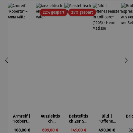
Rabatt
Rabatt
22% gespart
25% gespart
Armreif |
Ausziehtis
Beistelltis
Bild |
Bri
"Roberta"
ch
ch 2er Set
"Offenes
– Anna
Aluminium
– Dalias
Fenster in
Esp
Regulärer Preis:
Verkaufspreis:
Verkaufspreis:
Regulärer Preis:
Re
108,00 €
699,00 €
149,00 €
490,00 €
32
Mütz
– Valor
Collioure"
ech