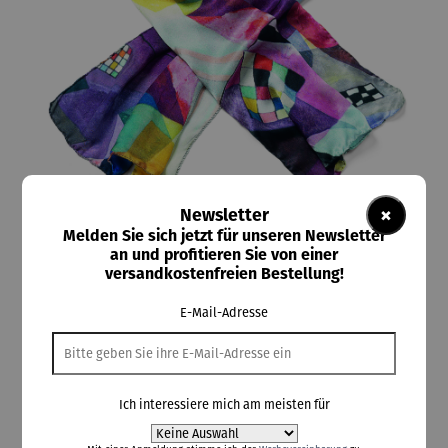
×
Newsletter
Melden Sie sich jetzt für unseren Newsletter
ars mundi
an und profitieren Sie von einer
Seidenschal | Gelb - Rot - Blau (1925) –
versandkostenfreien Bestellung!
Wassily Kandinsky
E-Mail-Adresse
110,00 €
Ich interessiere mich am meisten für
Preise inkl. MwSt. zzgl. Versandkosten