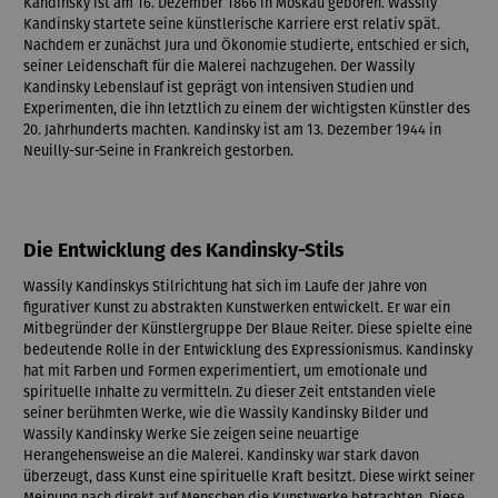
Kandinsky ist am 16. Dezember 1866 in Moskau geboren. Wassily
Kandinsky startete seine künstlerische Karriere erst relativ spät.
Nachdem er zunächst Jura und Ökonomie studierte, entschied er sich,
seiner Leidenschaft für die Malerei nachzugehen. Der Wassily
Kandinsky Lebenslauf ist geprägt von intensiven Studien und
Experimenten, die ihn letztlich zu einem der wichtigsten Künstler des
20. Jahrhunderts machten. Kandinsky ist am 13. Dezember 1944 in
Neuilly-sur-Seine in Frankreich gestorben.
Die Entwicklung des Kandinsky-Stils
Wassily Kandinskys Stilrichtung hat sich im Laufe der Jahre von
figurativer Kunst zu abstrakten Kunstwerken entwickelt. Er war ein
Mitbegründer der Künstlergruppe Der Blaue Reiter. Diese spielte eine
bedeutende Rolle in der Entwicklung des Expressionismus. Kandinsky
hat mit Farben und Formen experimentiert, um emotionale und
spirituelle Inhalte zu vermitteln. Zu dieser Zeit entstanden viele
seiner berühmten Werke, wie die Wassily Kandinsky Bilder und
Wassily Kandinsky Werke Sie zeigen seine neuartige
Herangehensweise an die Malerei. Kandinsky war stark davon
überzeugt, dass Kunst eine spirituelle Kraft besitzt. Diese wirkt seiner
Meinung nach direkt auf Menschen die Kunstwerke betrachten. Diese