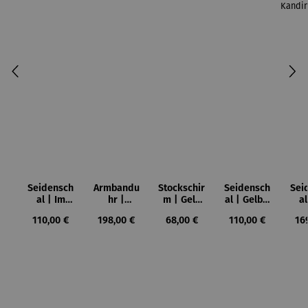
Seidensch
Armbandu
Stockschir
Seidensch
Sei
al | Im
hr |
m | Gelb
al | Gelb -
a
Blau –
Kreise in
Rot Blau
Rot - Blau
Sto
Regulärer Preis:
Regulärer Preis:
Regulärer Preis:
Regulärer Preis:
Reg
110,00 €
198,00 €
68,00 €
110,00 €
16
Wassily
einem
(1925) –
(1925) –
m 
Kandinsky
Kreis –
Wassily
Wassily
Gel
Künstler
Kandinsky
Kandinsky
-
Wassily
(1
Kandinsky
Wa
Kan