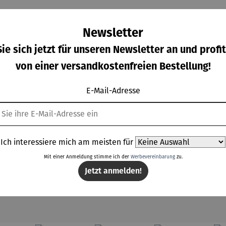
Newsletter
ie sich jetzt für unseren Newsletter an und profit
von einer versandkostenfreien Bestellung!
E-Mail-Adresse
hnaps
Schnaps |
Gin |
Likör |
schenk
Alte
Limettenli
Roter
 | Alte
Haselnuss
kör 0,5 l
Weinberg
gulärer Preis:
Regulärer Preis:
Regulärer Preis:
Regulärer Prei
,90 €
27,50 €
24,90 €
24,90 €
rne in
0,7 l
pfirsichlik
dler
ör 0,5 l
Ich interessiere mich am meisten für
lzbox
Mit einer Anmeldung stimme ich der
Werbevereinbarung
zu.
Jetzt anmelden!
Zubehör