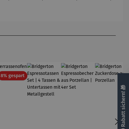
att
Rabatt
8% gespart
🎁 Rabatt sichern! 🎁