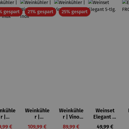
Rabatt
Rabatt
Rabatt
% gespart
21% gespart
25% gespart
nkühle
Weinkühle
Weinkühle
Weinset
r |
r |
r | Vino
Elegant 5-
neCase
WineCase
Case
tlg.
rkaufspreis:
Verkaufspreis:
Verkaufspreis:
Regulärer Prei
9,99 €
109,99 €
89,99 €
49,99 €