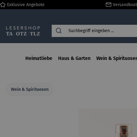
Exklusive Angebote
Versandkost
springen
Zur Hauptnavigation springen
Heimatliebe
Haus & Garten
Wein & Spirituose
Wein & Spirituosen
Bildergalerie überspringen