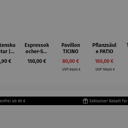
tensku
Espressok
Pavillon
Pflanzsäul
ptur |
ocher-Set
TICINO
e PATIO
ststei
7-tlg. |
gulärer Preis:
Regulärer Preis:
Verkaufspreis:
Verkaufspreis:
,90 €
150,00 €
80,00 €
165,00 €
 Prinz
Limited
Regulärer Preis:
Regulärer Preis:
iend –
Edition
UVP
89,00 €
UVP
199,00 €
ntoine
Bialetti &
Saint-
The North
upéry
Face
enfrei ab 90 €
Exklusiver Rabatt fü