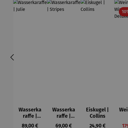
10
Wasserka
Wasserka
Eiskugel |
Wei
raffe |
raffe |
Collins
Julie
Stripes
Wi
Regulärer Preis:
Regulärer Preis:
Regulärer Preis:
Ve
89,00 €
69,00 €
24,90 €
17