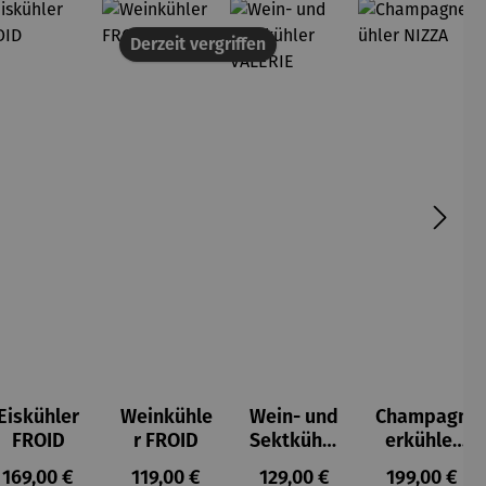
Derzeit vergriffen
Eiskühler
Weinkühle
Wein- und
Champagn
FROID
r FROID
Sektkühle
erkühler
r VALERIE
NIZZA
s:
Regulärer Preis:
Regulärer Preis:
Regulärer Preis:
Regulärer P
169,00 €
119,00 €
129,00 €
199,00 €