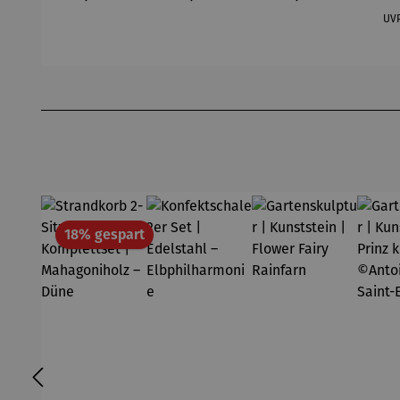
D
UV
Produktgalerie überspringen
Rabatt
18% gespart