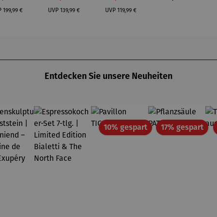
eluxe
One Inox
Black
Regulärer Preis:
Regulärer Preis:
Regulärer Preis:
Inox
P
199,99 €
UVP
139,99 €
UVP
119,99 €
Entdecken Sie unsere Neuheiten
Rabatt
Rab
10% gespart
17% gespart