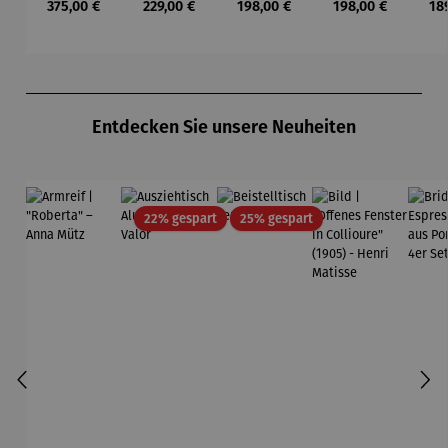
Regulärer Preis:
Regulärer Preis:
Regulärer Preis:
Regulärer Preis:
Reg
375,00 €
229,00 €
198,00 €
198,00 €
18
ph –
-
einem
Mondrian
ba
Flieger
Friedensr
Kreis –
– Tableau
L
eich
Künstler
Nr. IV
Hundertw
Wassily
asser
Kandinsky
Produktgalerie überspringen
Entdecken Sie unsere Neuheiten
Rabatt
Rabatt
22% gespart
25% gespart