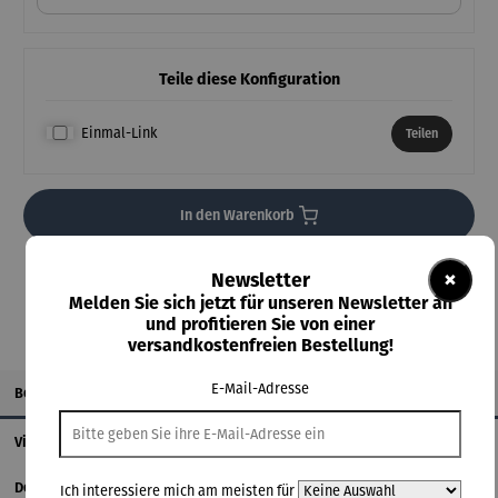
Teile diese Konfiguration
Einmal-Link
Teilen
In den Warenkorb
**Aufgrund von Neuberechnungen im Warenkorb sind abweichende
×
Newsletter
Endpreise möglich.
Melden Sie sich jetzt für unseren Newsletter an
und profitieren Sie von einer
versandkostenfreien Bestellung!
E-Mail-Adresse
Beschreibung
Videos
Details
Ich interessiere mich am meisten für