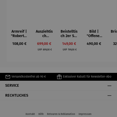
Armreif |
Ausziehtis
Beistelltis
Bild |
Bri
"Roberta"
ch
ch 2er Set
"Offenes
– Anna
Aluminium
– Dalias
Fenster in
Esp
Regulärer Preis:
Verkaufspreis:
Verkaufspreis:
Regulärer Preis:
Re
108,00 €
699,00 €
149,00 €
490,00 €
32
Mütz
– Valor
Collioure"
ech
Regulärer Preis:
Regulärer Preis:
(1905) -
Por
UVP
899,00 €
UVP
199,00 €
Henri
| 4
Matisse
Versandkostenfrei ab 90 €
Exklusiver Rabatt für Newsletter-Abo
SERVICE
RECHTLICHES
Kontakt
Hilfe
Retouren & Reklamation
Impressum