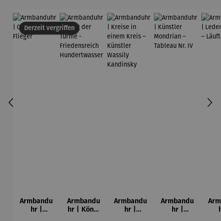
Derzeit vergriffen
Armbandu
Armbandu
Armbandu
Armbandu
Arm
hr |
hr | König
hr |
hr |
Chronogra
der Türme
Kreise in
Künstler
Led