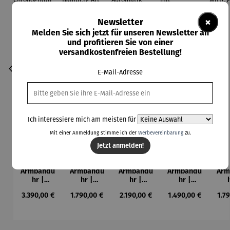
×
Newsletter
Melden Sie sich jetzt für unseren Newsletter an
und profitieren Sie von einer
versandkostenfreien Bestellung!
E-Mail-Adresse
Ich interessiere mich am meisten für
Mit einer Anmeldung stimme ich der
Werbevereinbarung
zu.
Jetzt anmelden!
Armbandu
Armbandu
Armbandu
Armbandu
Arm
hr |
hr |
hr |
hr |
ASKANIA
ASKANIA
ASKANIA
ASKANIA
AS
Regulärer Preis:
Regulärer Preis:
Regulärer Preis:
Regulärer Preis:
Reg
3.390,00 €
1.790,00 €
2.190,00 €
1.490,00 €
1.7
AVUS
C.
Taifun
Taifun mit
T
Chronogra
Bamberg
Automatik
Leuchtziff
M
ph
Art Déco
erblatt
Aut