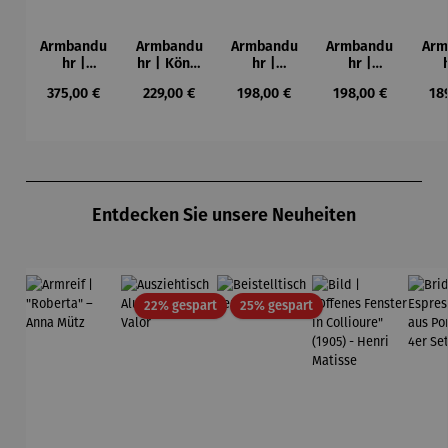
Armbandu
Armbandu
Armbandu
Armbandu
Arm
hr |
hr | König
hr |
hr |
Chronogra
der Türme
Kreise in
Künstler
Led
Regulärer Preis:
Regulärer Preis:
Regulärer Preis:
Regulärer Preis:
Reg
375,00 €
229,00 €
198,00 €
198,00 €
18
ph –
-
einem
Mondrian
ba
Flieger
Friedensr
Kreis –
– Tableau
L
eich
Künstler
Nr. IV
Hundertw
Wassily
asser
Kandinsky
Produktgalerie überspringen
Entdecken Sie unsere Neuheiten
Rabatt
Rabatt
22% gespart
25% gespart