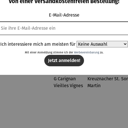
von einer versandkostenfreien Bestellung!
neider |
VINOSO
E-Mail-Adresse
Topseller der Kategorie Wein
Ich interessiere mich am meisten für
Mit einer Anmeldung stimme ich der
Werbevereinbarung
zu.
Jetzt anmelden!
Rabatt
Rabatt
Rabatt
Rab
% gespart
30% gespart
36% gespart
26% gespart