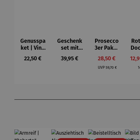
Genusspa
Geschenk
Prosecco
Rot
ket | Vino
set mit
3er Paket
Do
y Olivas
Rotwein |
| Bio
er 
Regulärer Preis:
Regulärer Preis:
Verkaufspreis:
Verk
22,50 €
39,95 €
28,50 €
12,
Schlaraffe
Prosecco
Regulärer Preis:
R
nland
DOC
UVP
59,70 €
1
Produktgalerie überspringen