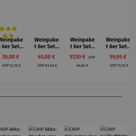
Weinpake
Weinpake
Weinpake
Weinpake
urchschnittliche Bewertung von 5 von 5 Sternen
t 6er Set |
t 6er Set |
t 6er Set |
t 6er Set |
Klassiker
Ophicus
Roi des
Sonnensc
:
Verkaufspreis:
Verkaufspreis:
Verkaufspreis:
Verkaufspr
35,00 €
45,00 €
57,50 €
59,95 €
UVP
leichte
Selección
Garrigues
hein am
:
Regulärer Preis:
Regulärer Preis:
Regulärer Preis:
Regulärer P
Sommerk
Especial
Ventoux,
Gardasee
UVP
53,70 €
UVP
81,00 €
94,80 €
UVP
71,70 €
üche
Demazet