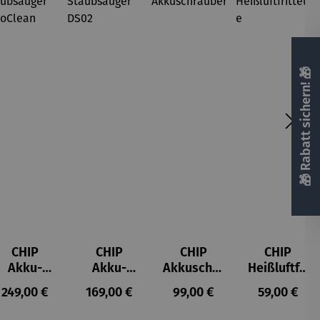
🎁 Rabatt sichern! 🎁
CHIP
CHIP
CHIP
CHIP
Akku-
Akku-
Akkuschra
Heißluftfri
Staubsau
Staubsau
uber
tteuse
s:
Regulärer Preis:
Regulärer Preis:
Regulärer Preis:
Regulärer P
249,00 €
169,00 €
99,00 €
59,00 €
ger
ger DS02
AutoClean