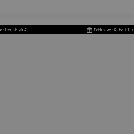
enri
Porzellan
&
tisse
| 4er Set
Untertass
en mit
Metallges
enfrei ab 90 €
Exklusiver Rabatt fü
tell