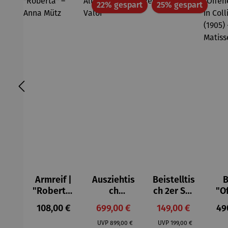
Rabatt
Rabatt
22% gespart
25% gespart
Armreif |
Ausziehtis
Beistelltis
B
"Roberta"
ch
ch 2er Set
"O
– Anna
Aluminium
– Dalias
Fen
Regulärer Preis:
Verkaufspreis:
Verkaufspreis:
Reg
108,00 €
699,00 €
149,00 €
49
Mütz
– Valor
Col
Regulärer Preis:
Regulärer Preis:
(1
UVP
899,00 €
UVP
199,00 €