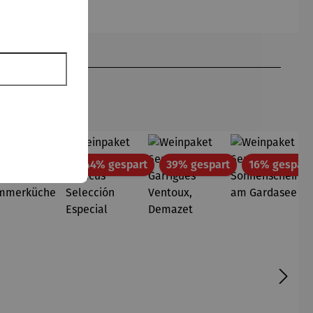
Romero
Britto
att
Rabatt
Rabatt
Rabatt
35% gespart
44% gespart
39% gespart
16% gespart