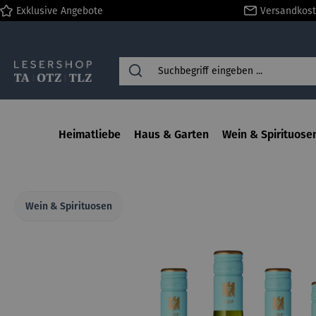
Exklusive Angebote
Versandkost
springen
Zur Hauptnavigation springen
Heimatliebe
Haus & Garten
Wein & Spirituose
Wein & Spirituosen
Bildergalerie überspringen