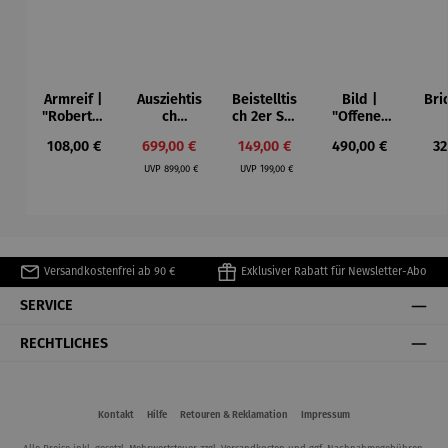
Armreif |
Ausziehtis
Beistelltis
Bild |
Bri
"Roberta"
ch
ch 2er Set
"Offenes
– Anna
Aluminium
– Dalias
Fenster in
Esp
Regulärer Preis:
Verkaufspreis:
Verkaufspreis:
Regulärer Preis:
Re
108,00 €
699,00 €
149,00 €
490,00 €
32
Mütz
– Valor
Collioure"
ech
Regulärer Preis:
Regulärer Preis:
(1905) -
Por
UVP
899,00 €
UVP
199,00 €
Henri
| 4
Matisse
Versandkostenfrei ab 90 €
Exklusiver Rabatt für Newsletter-Abo
SERVICE
RECHTLICHES
Kontakt
Hilfe
Retouren & Reklamation
Impressum