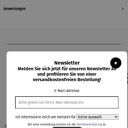
Bewertungen
Produktgalerie überspringen
Kunden kauften auch
×
Newsletter
Melden Sie sich jetzt für unseren Newsletter an
und profitieren Sie von einer
versandkostenfreien Bestellung!
Rabatt
Rabatt
42% gespart
30% gespart
Der
Derzeit vergriffen
E-Mail-Adresse
Ich interessiere mich am meisten für
Mit einer Anmeldung stimme ich der
Werbevereinbarung
zu.