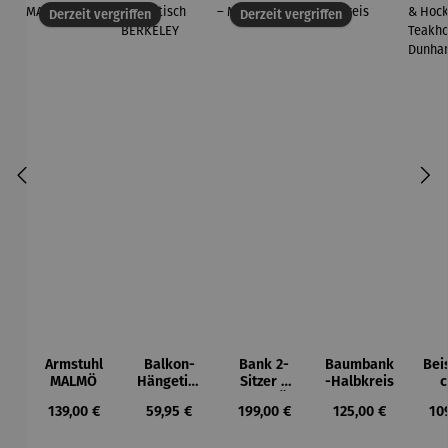
Derzeit vergriffen
Derzeit vergriffen
Armstuhl
Balkon-
Bank 2-
Baumbank
Beis
MALMÖ
Hängetisc
Sitzer –
-Halbkreis
c
h
MALMÖ
Ho
Regulärer Preis:
Regulärer Preis:
Regulärer Preis:
Regulärer Preis:
Reg
139,00 €
59,95 €
199,00 €
125,00 €
10
BERKELEY
Tea
Du