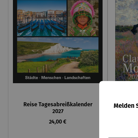
Reise Tagesabreißkalender
Claud
Melden S
2027
Regulärer Preis:
24,00 €