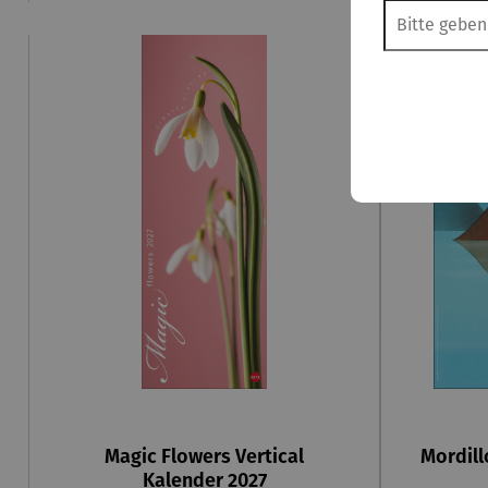
Magic Flowers Vertical
Mordill
Kalender 2027