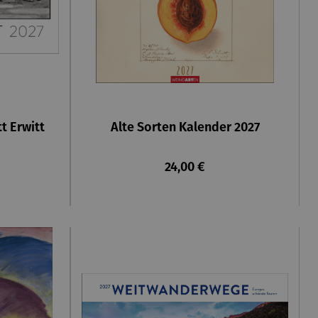
t Erwitt
Alte Sorten Kalender 2027
reis:
Regulärer Preis:
24,00 €