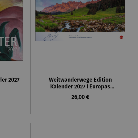
der 2027
Weitwanderwege Edition
Kalender 2027 I Europas
schönste Touren
reis:
Regulärer Preis:
26,00 €