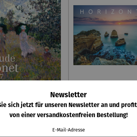
Newsletter
e Monet Kalender 2027
Horizonte Kalender
ie sich jetzt für unseren Newsletter an und profit
von einer versandkostenfreien Bestellung!
Regulärer Preis:
Regulärer P
38,00 €
28,00 €
E-Mail-Adresse