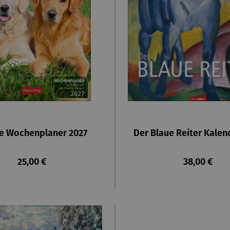
e Wochenplaner 2027
Der Blaue Reiter Kalen
Regulärer Preis:
Regulärer P
25,00 €
38,00 €