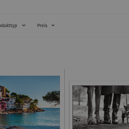
odukttyp
Preis