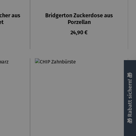
cher aus
Bridgerton Zuckerdose aus
et
Porzellan
reis:
Regulärer Preis:
24,90 €
🎁 Rabatt sichern! 🎁