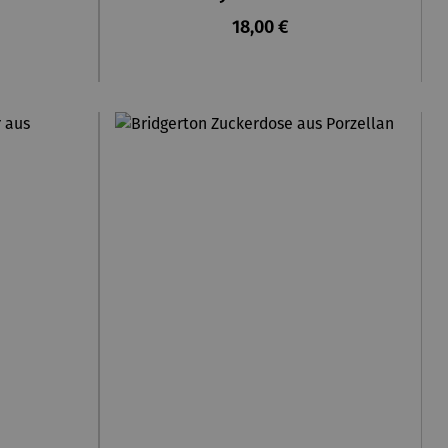
reis:
Regulärer Preis:
18,00 €