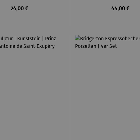
Regulärer Preis:
Regulärer P
24,00 €
44,00 €