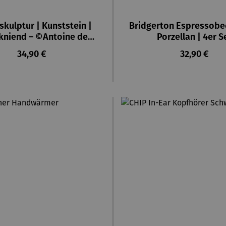
skulptur | Kunststein |
Bridgerton Espressobe
 kniend – ©Antoine de
Porzellan | 4er S
Saint-Exupéry
Regulärer Preis:
Regulärer P
34,90 €
32,90 €