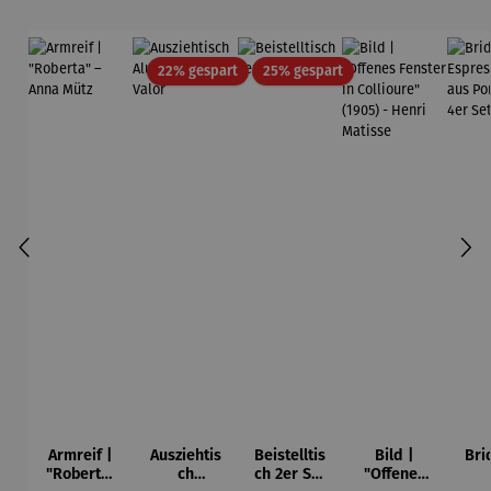
Rabatt
Rabatt
22% gespart
25% gespart
Armreif |
Ausziehtis
Beistelltis
Bild |
Bri
"Roberta"
ch
ch 2er Set
"Offenes