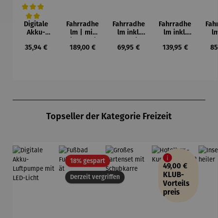
Digitale
Fahrradhe
Fahrradhe
Fahrradhe
Fah
Durchschnittliche Bewertung von 5 von 5 Sternen
Akku-
lm | mit
lm inkl.
lm inkl.
l
Luftpumpe
Sicherheit
Bremslich
SOS-
Bel
Regulärer Preis:
Regulärer Preis:
Regulärer Preis:
Regulärer Preis:
Re
35,94 €
189,00 €
69,95 €
139,95 €
85
mit LED-
sassistent,
t & SOS-
Alarm,
Licht
Headset,
Alarm
Blinker &
Bli
Blinker
Bremslich
Bre
und SOS
t
System
Produktgalerie überspringen
Topseller der Kategorie Freizeit
Rabatt
18% gespart
49,00 €
KLUB-
Derzeit vergriffen
Vorteils
preis