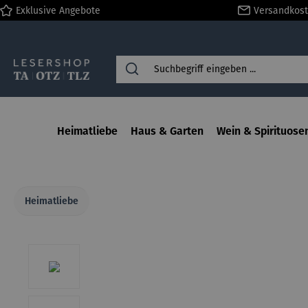
Exklusive Angebote
Versandkost
springen
Zur Hauptnavigation springen
Heimatliebe
Haus & Garten
Wein & Spirituose
Heimatliebe
Bildergalerie überspringen