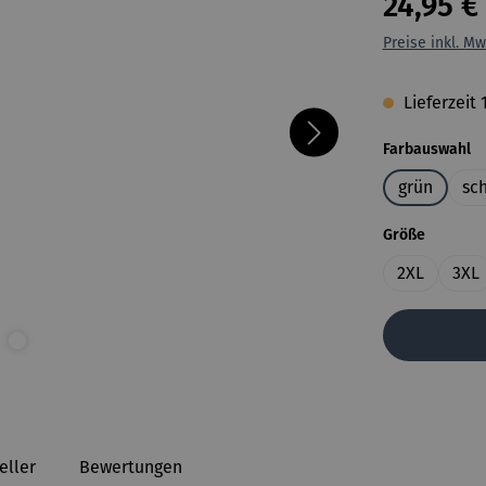
24,95 €
Preise inkl. Mw
Lieferzeit
a
Farbauswahl
grün
sc
auswähl
Größe
2XL
3XL
eller
Bewertungen