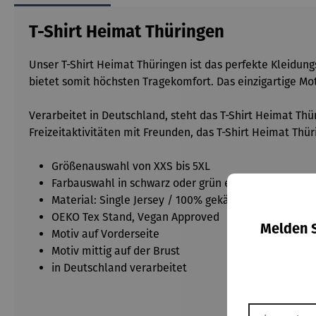
T-Shirt Heimat Thüringen
Unser T-Shirt Heimat Thüringen ist das perfekte Kleidungs
bietet somit höchsten Tragekomfort. Das einzigartige Mo
Verarbeitet in Deutschland, steht das T-Shirt Heimat Thü
Freizeitaktivitäten mit Freunden, das T-Shirt Heimat Thür
Größenauswahl von XXS bis 5XL
Farbauswahl in schwarz oder grün erhältlich
Material:
Single Jersey / 100% gekämmte Baumwol
OEKO Tex Stand, Vegan Approved
Melden S
Motiv auf Vorderseite
Motiv mittig auf der Brust
in Deutschland verarbeitet