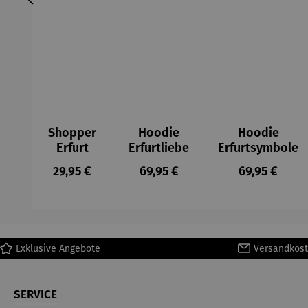
Shopper
Hoodie
Hoodie
Erfurt
Erfurtliebe
Erfurtsymbole
Regulärer Preis:
Regulärer Preis:
Regulärer Pr
29,95 €
69,95 €
69,95 €
Exklusive Angebote
Versandkost
SERVICE