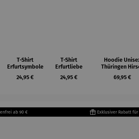
T-Shirt
T-Shirt
Hoodie Unise
Erfurtsymbole
Erfurtliebe
Thüringen Hirs
eis:
Regulärer Preis:
Regulärer Preis:
Regulärer 
24,95 €
24,95 €
69,95 €
enfrei ab 90 €
Exklusiver Rabatt fü