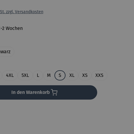
St. zzgl. Versandkosten
 1-2 Wochen
uswählen
hwarz
en
4XL
5XL
L
M
S
XL
XS
XXS
In den Warenkorb