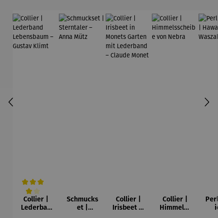
Collier |
Schmucks
Collier |
Collier |
Per
Durchschnittliche Bewertung von 4 von 5 Sternen
Lederban
et |
Irisbeet in
Himmelss
i
d
Sterntaler
Monets
cheibe
Ha