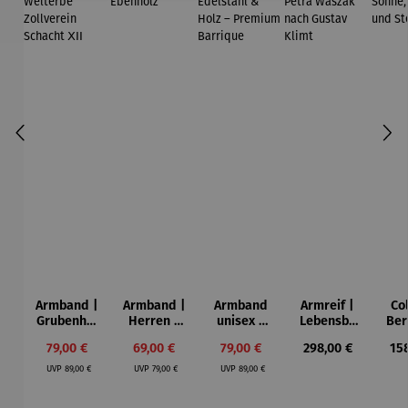
Armband |
Armband |
Armband
Armreif |
Col
Grubenhol
Herren –
unisex |
Lebensba
Ber
z –
aus
Edelstahl
um –
– 
Verkaufspreis:
Verkaufspreis:
Verkaufspreis:
Regulärer Preis:
Reg
79,00 €
69,00 €
79,00 €
298,00 €
15
Welterbe
Ebenholz
& Holz –
Petra
Mon
Regulärer Preis:
Regulärer Preis:
Regulärer Preis:
Zollverein
Premium
Waszak
S
UVP
89,00 €
UVP
79,00 €
UVP
89,00 €
Schacht
Barrique
nach
ⅩⅠⅠ
Gustav