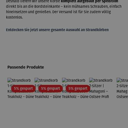
Deshalb liefern wir unsere Körbe
komplett aufgebaut per Spedition
direkt bis an die Bordsteinkante – kein mühsames Schrauben, einfach
hineinsetzen und genießen. Der Versand ist für Sie zudem völlig
kostenlos.
Entdecken Sie jetzt unsere gesamte Auswahl an Strandkörben
Produktgalerie überspringen
Passende Produkte
Rabatt
Rabatt
Rabatt
5% gespart
5% gespart
5% gespart