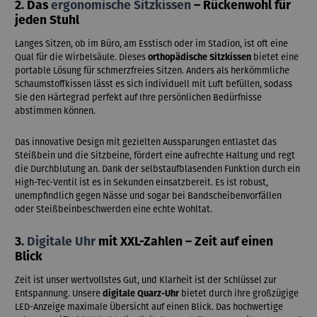
2. Das
ergonomische Sitzkissen
– Rückenwohl für
jeden Stuhl
Langes Sitzen, ob im Büro, am Esstisch oder im Stadion, ist oft eine
Qual für die Wirbelsäule. Dieses
orthopädische Sitzkissen
bietet eine
portable Lösung für schmerzfreies Sitzen. Anders als herkömmliche
Schaumstoffkissen lässt es sich individuell mit Luft befüllen, sodass
Sie den Härtegrad perfekt auf Ihre persönlichen Bedürfnisse
abstimmen können.
Das innovative Design mit gezielten Aussparungen entlastet das
Steißbein und die Sitzbeine, fördert eine aufrechte Haltung und regt
die Durchblutung an. Dank der selbstaufblasenden Funktion durch ein
High-Tec-Ventil ist es in Sekunden einsatzbereit. Es ist robust,
unempfindlich gegen Nässe und sogar bei Bandscheibenvorfällen
oder Steißbeinbeschwerden eine echte Wohltat.
3.
Digitale Uhr
mit XXL-Zahlen – Zeit auf einen
Blick
Zeit ist unser wertvollstes Gut, und Klarheit ist der Schlüssel zur
Entspannung. Unsere
digitale Quarz-Uhr
bietet durch ihre großzügige
LED-Anzeige maximale Übersicht auf einen Blick. Das hochwertige