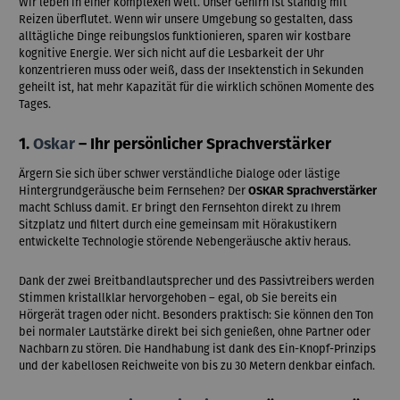
Wir leben in einer komplexen Welt. Unser Gehirn ist ständig mit
Reizen überflutet. Wenn wir unsere Umgebung so gestalten, dass
alltägliche Dinge reibungslos funktionieren, sparen wir kostbare
kognitive Energie. Wer sich nicht auf die Lesbarkeit der Uhr
konzentrieren muss oder weiß, dass der Insektenstich in Sekunden
geheilt ist, hat mehr Kapazität für die wirklich schönen Momente des
Tages.
1.
Oskar
– Ihr persönlicher Sprachverstärker
Ärgern Sie sich über schwer verständliche Dialoge oder lästige
Hintergrundgeräusche beim Fernsehen? Der
OSKAR Sprachverstärker
macht Schluss damit. Er bringt den Fernsehton direkt zu Ihrem
Sitzplatz und filtert durch eine gemeinsam mit Hörakustikern
entwickelte Technologie störende Nebengeräusche aktiv heraus.
Dank der zwei Breitbandlautsprecher und des Passivtreibers werden
Stimmen kristallklar hervorgehoben – egal, ob Sie bereits ein
Hörgerät tragen oder nicht. Besonders praktisch: Sie können den Ton
bei normaler Lautstärke direkt bei sich genießen, ohne Partner oder
Nachbarn zu stören. Die Handhabung ist dank des Ein-Knopf-Prinzips
und der kabellosen Reichweite von bis zu 30 Metern denkbar einfach.