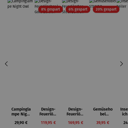
Rabatt
Rabatt
Rabatt
8% gespart
6% gespart
20% gespart
Campingla
Design-
Design-
Gemüseho
Ins
mpe Night
Feuerlösc
Feuerlösc
bel
ich
Owl
her | Gold
her Steel
STANDO
Regulärer Preis:
Verkaufspreis:
Verkaufspreis:
Verkaufspreis:
Re
29,90 €
119,95 €
169,95 €
39,95 €
24
Edition
Edition
Regulärer Preis:
Regulärer Preis:
Regulärer Preis: