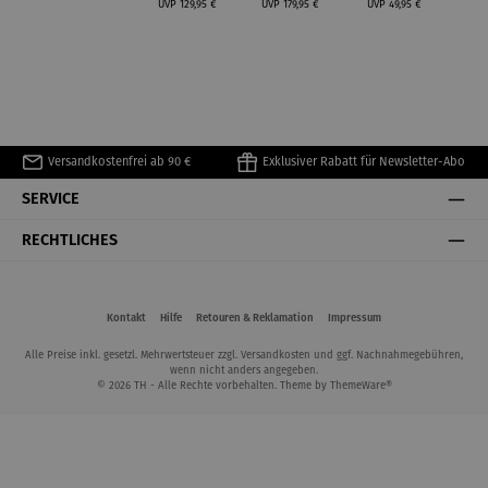
UVP
129,95 €
UVP
179,95 €
UVP
49,95 €
Versandkostenfrei ab 90 €
Exklusiver Rabatt für Newsletter-Abo
SERVICE
RECHTLICHES
Kontakt
Hilfe
Retouren & Reklamation
Impressum
Alle Preise inkl. gesetzl. Mehrwertsteuer zzgl.
Versandkosten
und ggf. Nachnahmegebühren,
wenn nicht anders angegeben.
© 2026 TH - Alle Rechte vorbehalten. Theme by
ThemeWare®