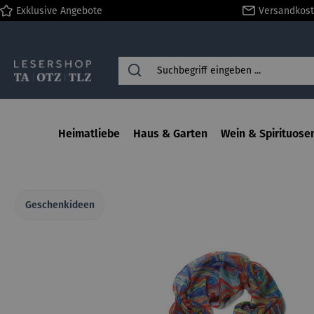
Exklusive Angebote
Versandkost
springen
Zur Hauptnavigation springen
Heimatliebe
Haus & Garten
Wein & Spirituose
Geschenkideen
Bildergalerie überspringen