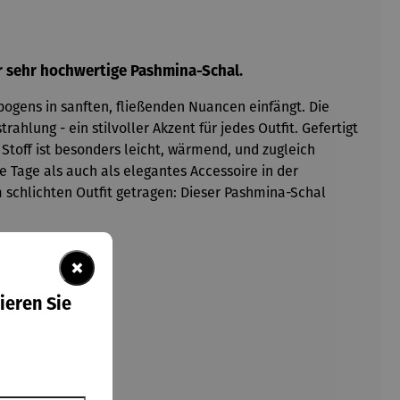
er sehr hochwertige Pashmina-Schal.
ogens in sanften, fließenden Nuancen einfängt. Die
lung - ein stilvoller Akzent für jedes Outfit. Gefertigt
Stoff ist besonders leicht, wärmend, und zugleich
 Tage als auch als elegantes Accessoire in der
m schlichten Outfit getragen: Dieser Pashmina-Schal
×
ieren Sie