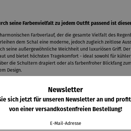
ch seine Farbenvielfalt zu jedem Outfit passend ist dies
armonischen Farbverlauf, der die gesamte Vielfalt des Regenb
ihen dem Schal eine moderne, jedoch zugleich zeitlose Ausstrah
h seine außergewöhnliche Weichheit und luxuriösen Griff. Der 
ut und bietet höchsten Tragekomfort - ideal sowohl für kühlere
ber die Schultern drapiert oder als farbenfroher Blickfang zu
kem Design.
Newsletter
ie sich jetzt für unseren Newsletter an und profit
von einer versandkostenfreien Bestellung!
E-Mail-Adresse