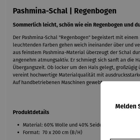
Pashmina-Schal | Regenbogen
Sommerlich leicht, schön wie ein Regenbogen und dur
Der Pashmina-Schal "Regenbogen" begeistert mit einem h
leuchtenden Farben gehen weich ineinander über und verle
aus feinstem Pashmina-Material überzeugt der Schal durc
angenehm atmungsaktiv. Er schmiegt sich sanft an die Ha
Übergangszeit. Ob locker um den Hals gelegt, großzügig ü
vereint hochwertige Materialqualität mit ausdrucksstar
Auf handbetriebenen Maschinen gewebt.
Melden S
Produktdetails
Material: 60% Wolle und 40% Seide
Format: 70 x 200 cm (B/H)