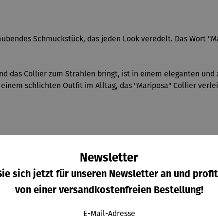
raubendes Schmuckstück, das jeden Look veredelt. Das Wort "
und das Collier zum Strahlen bringt, ist in einem eleganten und
einem schlichten Outfit im Alltag, das "Mariposa" Collier ver
Newsletter
ie sich jetzt für unseren Newsletter an und profit
entin, Carneol, Zwischenelemente aus Onyx
von einer versandkostenfreien Bestellung!
E-Mail-Adresse