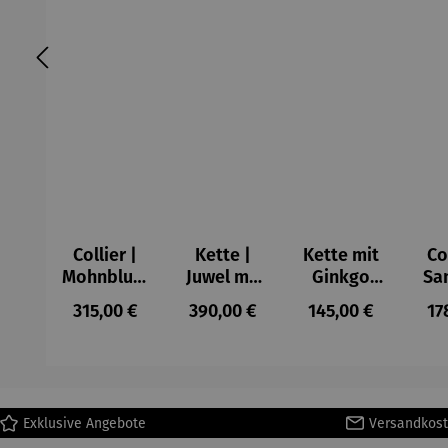
Collier |
Kette |
Kette mit
Co
Mohnblum
Juwel mit
Ginkgo
Sa
e aus
Bernstein
Anhänger
aus
Regulärer Preis:
Regulärer Preis:
Regulärer Preis:
Re
315,00 €
390,00 €
145,00 €
17
Perlen –
- Petra
Petra
Waszak
Waszak
Exklusive Angebote
Versandkost