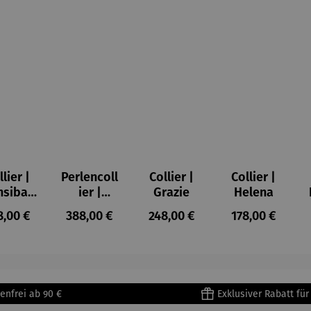
llier |
Perlencoll
Collier |
Collier |
nsibar
ier |
Grazie
Helena
 Perlen
Blumenwi
gulärer Preis:
Regulärer Preis:
Regulärer Preis:
Regulärer Prei
8,00 €
388,00 €
248,00 €
178,00 €
ese
enfrei ab 90 €
Exklusiver Rabatt fü