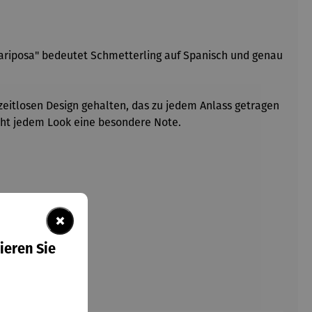
Mariposa" bedeutet Schmetterling auf Spanisch und genau
 zeitlosen Design gehalten, das zu jedem Anlass getragen
leiht jedem Look eine besondere Note.
×
ieren Sie