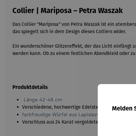
Collier | Mariposa – Petra Waszak
Das Collier "Mariposa" von Petra Waszak ist ein atembe
das spiegelt sich in dem Design dieses Colliers wider.
Ein wunderschöner Glitzereffekt, der das Licht einfängt 
werden kann. Ob zu einem festlichen Abendkleid oder zu 
Produktdetails
Länge 42-48 cm
Verschiedene, hochwertige Edelsteine
Melden S
farbfreudige Würfel aus Lapislazuli, Jspis, Serp
Verschluss aus 24 Karat vergoldetem Messing