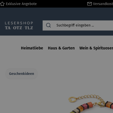
Exklusive Angebote
Versandkost
springen
Zur Hauptnavigation springen
Heimatliebe
Haus & Garten
Wein & Spirituose
Geschenkideen
Bildergalerie überspringen