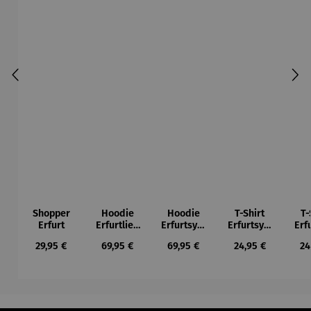
Shopper
Hoodie
Hoodie
T-Shirt
T-
Erfurt
Erfurtlieb
Erfurtsym
Erfurtsym
Erf
e
bole
bole
Regulärer Preis:
Regulärer Preis:
Regulärer Preis:
Regulärer Preis:
Re
29,95 €
69,95 €
69,95 €
24,95 €
24